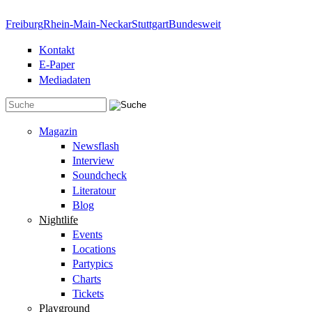
Direkt zum Inhalt
Freiburg
Rhein-Main-Neckar
Stuttgart
Bundesweit
Kontakt
E-Paper
Mediadaten
Suchformular
Magazin
Newsflash
Interview
Soundcheck
Literatour
Blog
Nightlife
Events
Locations
Partypics
Charts
Tickets
Playground