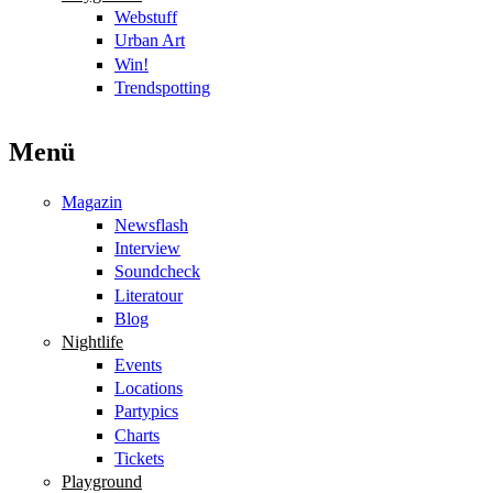
Webstuff
Urban Art
Win!
Trendspotting
Menü
Magazin
Newsflash
Interview
Soundcheck
Literatour
Blog
Nightlife
Events
Locations
Partypics
Charts
Tickets
Playground