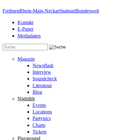
Direkt zum Inhalt
Freiburg
Rhein-Main-Neckar
Stuttgart
Bundesweit
Kontakt
E-Paper
Mediadaten
Suchformular
Magazin
Newsflash
Interview
Soundcheck
Literatour
Blog
Nightlife
Events
Locations
Partypics
Charts
Tickets
Playground