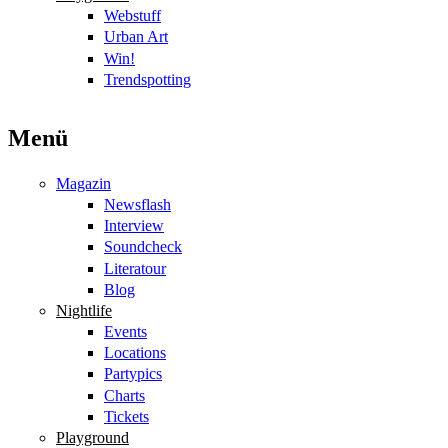
Webstuff
Urban Art
Win!
Trendspotting
Menü
Magazin
Newsflash
Interview
Soundcheck
Literatour
Blog
Nightlife
Events
Locations
Partypics
Charts
Tickets
Playground