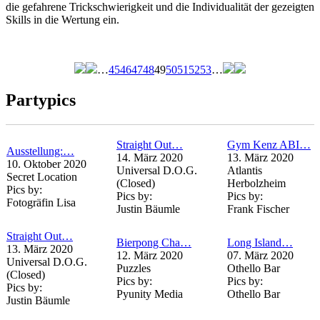
die gefahrene Trickschwierigkeit und die Individualität der gezeigten
Skills in die Wertung ein.
…
45
46
47
48
49
50
51
52
53
…
Seiten
Partypics
Straight Out…
Gym Kenz ABI…
Ausstellung:…
14. März 2020
13. März 2020
10. Oktober 2020
Universal D.O.G.
Atlantis
Secret Location
(Closed)
Herbolzheim
Pics by:
Pics by:
Pics by:
Fotogräfin Lisa
Justin Bäumle
Frank Fischer
Straight Out…
Bierpong Cha…
Long Island…
13. März 2020
12. März 2020
07. März 2020
Universal D.O.G.
Puzzles
Othello Bar
(Closed)
Pics by:
Pics by:
Pics by:
Pyunity Media
Othello Bar
Justin Bäumle