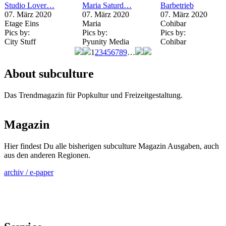
Studio Lover…
Maria Saturd…
Barbetrieb
07. März 2020
07. März 2020
07. März 2020
Etage Eins
Maria
Cohibar
Pics by:
Pics by:
Pics by:
City Stuff
Pyunity Media
Cohibar
1
2
3
4
5
6
7
8
9
…
Seiten
About subculture
Das Trendmagazin für Popkultur und Freizeitgestaltung.
Magazin
Hier findest Du alle bisherigen subculture Magazin Ausgaben, auch
aus den anderen Regionen.
archiv / e-paper