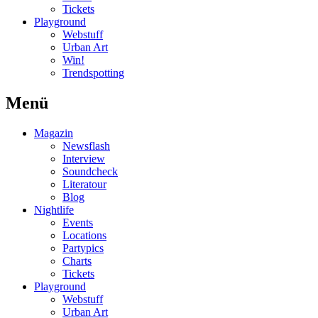
Tickets
Playground
Webstuff
Urban Art
Win!
Trendspotting
Menü
Magazin
Newsflash
Interview
Soundcheck
Literatour
Blog
Nightlife
Events
Locations
Partypics
Charts
Tickets
Playground
Webstuff
Urban Art