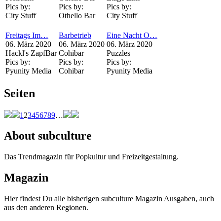
Pics by:
Pics by:
Pics by:
City Stuff
Othello Bar
City Stuff
Freitags Im…
Barbetrieb
Eine Nacht O…
06. März 2020
06. März 2020
06. März 2020
Hackl's ZapfBar
Cohibar
Puzzles
Pics by:
Pics by:
Pics by:
Pyunity Media
Cohibar
Pyunity Media
Seiten
1
2
3
4
5
6
7
8
9
…
About subculture
Das Trendmagazin für Popkultur und Freizeitgestaltung.
Magazin
Hier findest Du alle bisherigen subculture Magazin Ausgaben, auch
aus den anderen Regionen.