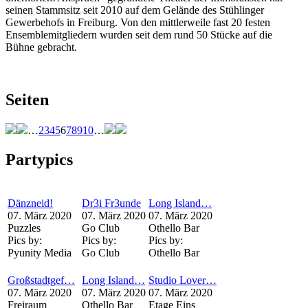
seinen Stammsitz seit 2010 auf dem Gelände des Stühlinger
Gewerbehofs in Freiburg. Von den mittlerweile fast 20 festen
Ensemblemitgliedern wurden seit dem rund 50 Stücke auf die
Bühne gebracht.
Seiten
…
2
3
4
5
6
7
8
9
10
…
Partypics
Dänzneid!
Dr3i Fr3unde
Long Island…
07. März 2020
07. März 2020
07. März 2020
Puzzles
Go Club
Othello Bar
Pics by:
Pics by:
Pics by:
Pyunity Media
Go Club
Othello Bar
Großstadtgef…
Long Island…
Studio Lover…
07. März 2020
07. März 2020
07. März 2020
Freiraum
Othello Bar
Etage Eins