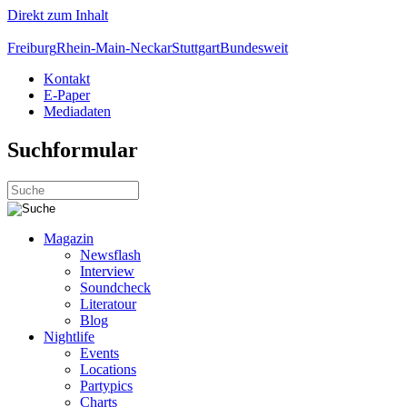
Direkt zum Inhalt
Freiburg
Rhein-Main-Neckar
Stuttgart
Bundesweit
Kontakt
E-Paper
Mediadaten
Suchformular
Magazin
Newsflash
Interview
Soundcheck
Literatour
Blog
Nightlife
Events
Locations
Partypics
Charts