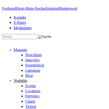
Direkt zum Inhalt
Freiburg
Rhein-Main-Neckar
Stuttgart
Bundesweit
Kontakt
E-Paper
Mediadaten
Suchformular
Magazin
Newsflash
Interview
Soundcheck
Literatour
Blog
Nightlife
Events
Locations
Partypics
Charts
Tickets