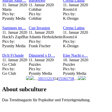
Marias Satur…
Barbetrieb
Crema Latina
11. Januar 2020
11. Januar 2020
11. Januar 2020
Maria
Cohibar
Room14
Pics by:
Pics by:
Pics by:
Pyunity Media
Cohibar
K-Design
Samstags im…
Cup Invasion
Crema Latina
11. Januar 2020
11. Januar 2020
11. Januar 2020
Hackl's ZapfBar
Atlantis Herbolzheim
Room14
Pics by:
Pics by:
Pics by:
Pyunity Media
Frank Fischer
K-Design
Dr3i Fr3unde
Dänzneid x D…
Eine Nacht o…
11. Januar 2020
11. Januar 2020
10. Januar 2020
Go Club
Puzzles
Puzzles
Pics by:
Pics by:
Pics by:
Go Club
Pyunity Media
Pyunity Media
…
10
11
12
13
14
15
16
17
18
…
Seiten
About subculture
Das Trendmagazin für Popkultur und Freizeitgestaltung.