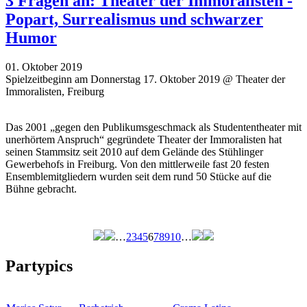
3 Fragen an: Theater der Immoralisten -
Popart, Surrealismus und schwarzer
Humor
01. Oktober 2019
Spielzeitbeginn am Donnerstag 17. Oktober 2019 @ Theater der
Immoralisten, Freiburg
Das 2001 „gegen den Publikumsgeschmack als Studententheater mit
unerhörtem Anspruch“ gegründete Theater der Immoralisten hat
seinen Stammsitz seit 2010 auf dem Gelände des Stühlinger
Gewerbehofs in Freiburg. Von den mittlerweile fast 20 festen
Ensemblemitgliedern wurden seit dem rund 50 Stücke auf die
Bühne gebracht.
…
2
3
4
5
6
7
8
9
10
…
Seiten
Partypics