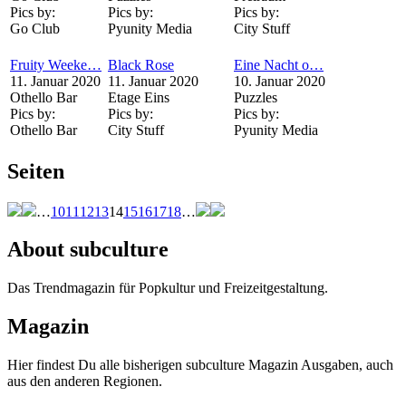
Pics by:
Pics by:
Pics by:
Go Club
Pyunity Media
City Stuff
Fruity Weeke…
Black Rose
Eine Nacht o…
11. Januar 2020
11. Januar 2020
10. Januar 2020
Othello Bar
Etage Eins
Puzzles
Pics by:
Pics by:
Pics by:
Othello Bar
City Stuff
Pyunity Media
Seiten
…
10
11
12
13
14
15
16
17
18
…
About subculture
Das Trendmagazin für Popkultur und Freizeitgestaltung.
Magazin
Hier findest Du alle bisherigen subculture Magazin Ausgaben, auch
aus den anderen Regionen.