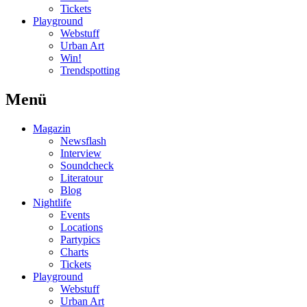
Tickets
Playground
Webstuff
Urban Art
Win!
Trendspotting
Menü
Magazin
Newsflash
Interview
Soundcheck
Literatour
Blog
Nightlife
Events
Locations
Partypics
Charts
Tickets
Playground
Webstuff
Urban Art