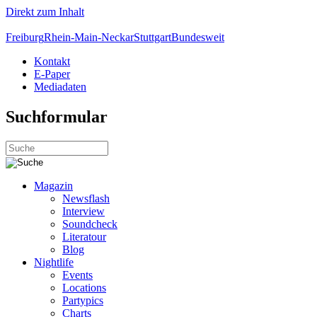
Direkt zum Inhalt
Freiburg
Rhein-Main-Neckar
Stuttgart
Bundesweit
Kontakt
E-Paper
Mediadaten
Suchformular
Magazin
Newsflash
Interview
Soundcheck
Literatour
Blog
Nightlife
Events
Locations
Partypics
Charts