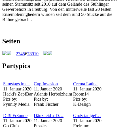
seinen Stammsitz seit 2010 auf dem Gelände des Stühlinger
Gewerbehofs in Freiburg. Von den mittlerweile fast 20 festen
Ensemblemitgliedern wurden seit dem rund 50 Stücke auf die
Bühne gebracht.
Seiten
…
2
3
4
5
6
7
8
9
10
…
Partypics
Samstags im…
Cup Invasion
Crema Latina
11. Januar 2020
11. Januar 2020
11. Januar 2020
Hackl's ZapfBar
Atlantis Herbolzheim
Room14
Pics by:
Pics by:
Pics by:
Pyunity Media
Frank Fischer
K-Design
Dr3i Fr3unde
Dänzneid x D…
Großstadtgef…
11. Januar 2020
11. Januar 2020
11. Januar 2020
Go Club
Puzzles
Freiraum