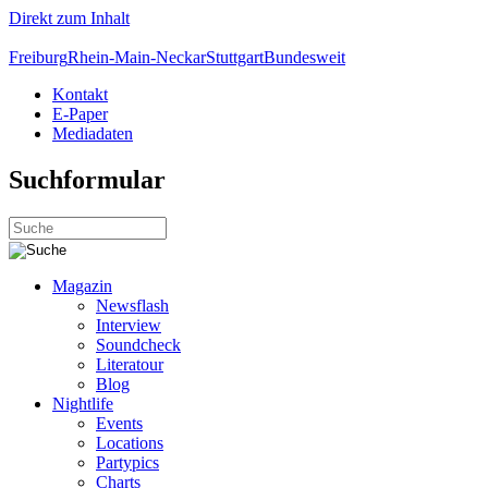
Direkt zum Inhalt
Freiburg
Rhein-Main-Neckar
Stuttgart
Bundesweit
Kontakt
E-Paper
Mediadaten
Suchformular
Magazin
Newsflash
Interview
Soundcheck
Literatour
Blog
Nightlife
Events
Locations
Partypics
Charts