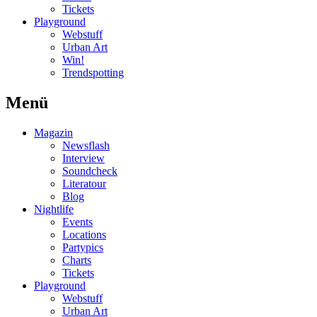
Tickets
Playground
Webstuff
Urban Art
Win!
Trendspotting
Menü
Magazin
Newsflash
Interview
Soundcheck
Literatour
Blog
Nightlife
Events
Locations
Partypics
Charts
Tickets
Playground
Webstuff
Urban Art