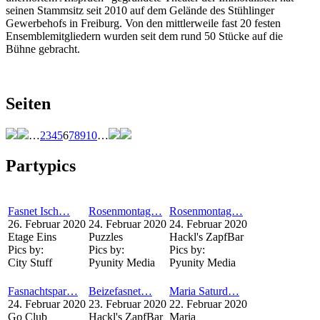
seinen Stammsitz seit 2010 auf dem Gelände des Stühlinger
Gewerbehofs in Freiburg. Von den mittlerweile fast 20 festen
Ensemblemitgliedern wurden seit dem rund 50 Stücke auf die
Bühne gebracht.
Seiten
…
2
3
4
5
6
7
8
9
10
…
Partypics
Fasnet Isch…
Rosenmontag…
Rosenmontag…
26. Februar 2020
24. Februar 2020
24. Februar 2020
Etage Eins
Puzzles
Hackl's ZapfBar
Pics by:
Pics by:
Pics by:
City Stuff
Pyunity Media
Pyunity Media
Fasnachtspar…
Beizefasnet…
Maria Saturd…
24. Februar 2020
23. Februar 2020
22. Februar 2020
Go Club
Hackl's ZapfBar
Maria