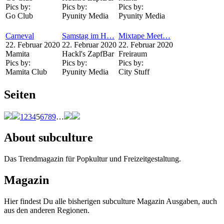
Pics by:
Pics by:
Pics by:
Go Club
Pyunity Media
Pyunity Media
Carneval
Samstag im H…
Mixtape Meet…
22. Februar 2020
22. Februar 2020
22. Februar 2020
Mamita
Hackl's ZapfBar
Freiraum
Pics by:
Pics by:
Pics by:
Mamita Club
Pyunity Media
City Stuff
Seiten
1
2
3
4
5
6
7
8
9
…
About subculture
Das Trendmagazin für Popkultur und Freizeitgestaltung.
Magazin
Hier findest Du alle bisherigen subculture Magazin Ausgaben, auch
aus den anderen Regionen.