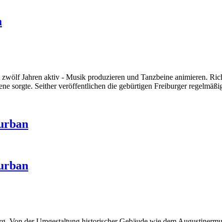
a
zwölf Jahren aktiv - Musik produzieren und Tanzbeine animieren. Richt
ne sorgte. Seither veröffentlichen die gebürtigen Freiburger regelmäß
 urban
 urban
iburg. Von der Umgestaltung historischer Gebäude wie dem Augustiner