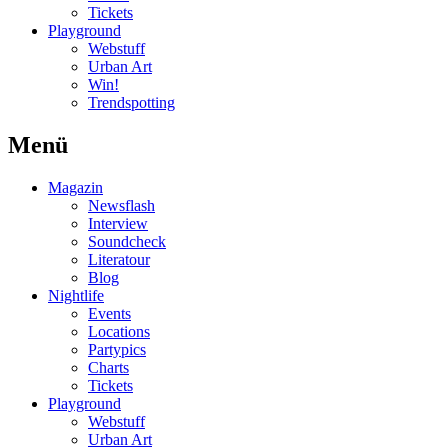
Tickets
Playground
Webstuff
Urban Art
Win!
Trendspotting
Menü
Magazin
Newsflash
Interview
Soundcheck
Literatour
Blog
Nightlife
Events
Locations
Partypics
Charts
Tickets
Playground
Webstuff
Urban Art