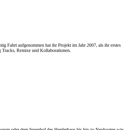
ig Fahrt aufgenommen hat ihr Projekt im Jahr 2007, als ihr erstes
ig Tracks, Remixe und Kollaborationen.
museum oder dem Innenhof des Herderbaus bis hin zu Neubauten wie