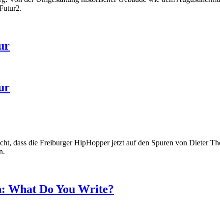
Futur2.
ur
ur
nicht, dass die Freiburger HipHopper jetzt auf den Spuren von Dieter 
n.
in: What Do You Write?