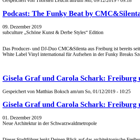
Gespeichert von
Thorsten Leucht
am/um Mo, 09/12/2019 - 09:18
Podcast: The Funky Beat by CMC&Silent
09. Dezember 2019
subculture „Schöne Kunst & Derbe Styles“ Edition
Das Producer- und DJ-Duo CMC&Silenta aus Freiburg ist bereits seit 
White Label Vinyl international für Aufsehen in der Funky Breaks Sze
Gisela Graf und Carola Schark: Freiburg
Gespeichert von
Matthias Boksch
am/um So, 01/12/2019 - 10:25
Gisela Graf und Carola Schark: Freiburg
01. Dezember 2019
Neue Architektur in der Schwarzwaldmetropole
Dieser Stadtführer lenkt Deinen Blick auf das architektonische Fre