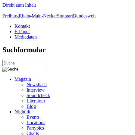
Direkt zum Inhalt
Freiburg
Rhein-Main-Neckar
Stuttgart
Bundesweit
Kontakt
E-Paper
Mediadaten
Suchformular
Magazin
Newsflash
Interview
Soundcheck
Literatour
Blog
Nightlife
Events
Locations
Partypics
Charts