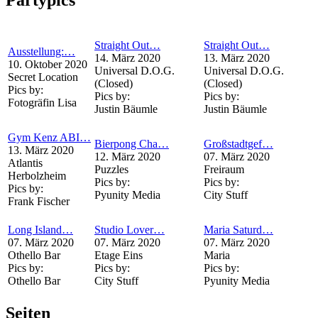
Straight Out…
Straight Out…
Ausstellung:…
14. März 2020
13. März 2020
10. Oktober 2020
Universal D.O.G.
Universal D.O.G.
Secret Location
(Closed)
(Closed)
Pics by:
Pics by:
Pics by:
Fotogräfin Lisa
Justin Bäumle
Justin Bäumle
Gym Kenz ABI…
Bierpong Cha…
Großstadtgef…
13. März 2020
12. März 2020
07. März 2020
Atlantis
Puzzles
Freiraum
Herbolzheim
Pics by:
Pics by:
Pics by:
Pyunity Media
City Stuff
Frank Fischer
Long Island…
Studio Lover…
Maria Saturd…
07. März 2020
07. März 2020
07. März 2020
Othello Bar
Etage Eins
Maria
Pics by:
Pics by:
Pics by:
Othello Bar
City Stuff
Pyunity Media
Seiten