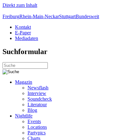
Direkt zum Inhalt
Freiburg
Rhein-Main-Neckar
Stuttgart
Bundesweit
Kontakt
E-Paper
Mediadaten
Suchformular
Magazin
Newsflash
Interview
Soundcheck
Literatour
Blog
Nightlife
Events
Locations
Partypics
Charts