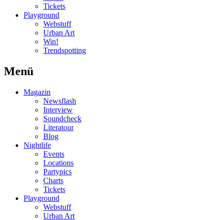
Tickets
Playground
Webstuff
Urban Art
Win!
Trendspotting
Menü
Magazin
Newsflash
Interview
Soundcheck
Literatour
Blog
Nightlife
Events
Locations
Partypics
Charts
Tickets
Playground
Webstuff
Urban Art