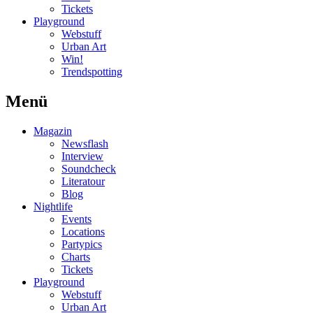
Tickets
Playground
Webstuff
Urban Art
Win!
Trendspotting
Menü
Magazin
Newsflash
Interview
Soundcheck
Literatour
Blog
Nightlife
Events
Locations
Partypics
Charts
Tickets
Playground
Webstuff
Urban Art