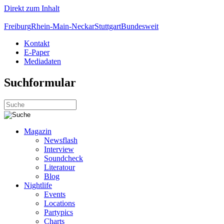
Direkt zum Inhalt
Freiburg
Rhein-Main-Neckar
Stuttgart
Bundesweit
Kontakt
E-Paper
Mediadaten
Suchformular
Magazin
Newsflash
Interview
Soundcheck
Literatour
Blog
Nightlife
Events
Locations
Partypics
Charts