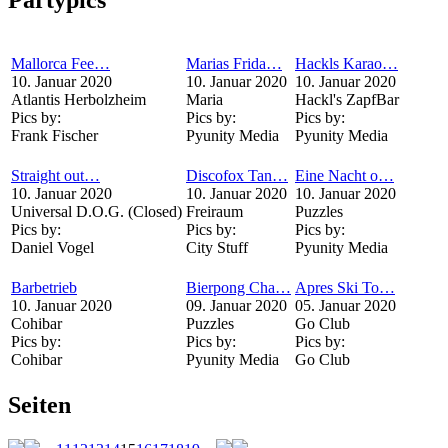
Mallorca Fee…
Marias Frida…
Hackls Karao…
10. Januar 2020
10. Januar 2020
10. Januar 2020
Atlantis Herbolzheim
Maria
Hackl's ZapfBar
Pics by:
Pics by:
Pics by:
Frank Fischer
Pyunity Media
Pyunity Media
Straight out…
Discofox Tan…
Eine Nacht o…
10. Januar 2020
10. Januar 2020
10. Januar 2020
Universal D.O.G. (Closed)
Freiraum
Puzzles
Pics by:
Pics by:
Pics by:
Daniel Vogel
City Stuff
Pyunity Media
Barbetrieb
Bierpong Cha…
Apres Ski To…
10. Januar 2020
09. Januar 2020
05. Januar 2020
Cohibar
Puzzles
Go Club
Pics by:
Pics by:
Pics by:
Cohibar
Pyunity Media
Go Club
Seiten