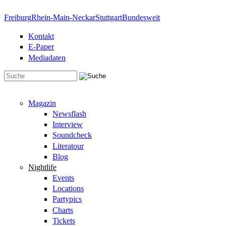
Direkt zum Inhalt
Freiburg
Rhein-Main-Neckar
Stuttgart
Bundesweit
Kontakt
E-Paper
Mediadaten
Suchformular
Magazin
Newsflash
Interview
Soundcheck
Literatour
Blog
Nightlife
Events
Locations
Partypics
Charts
Tickets