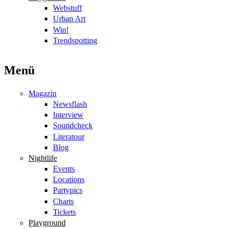
Webstuff
Urban Art
Win!
Trendspotting
Menü
Magazin
Newsflash
Interview
Soundcheck
Literatour
Blog
Nightlife
Events
Locations
Partypics
Charts
Tickets
Playground