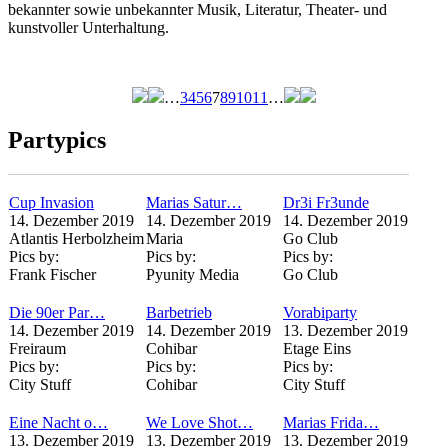
bekannter sowie unbekannter Musik, Literatur, Theater- und
kunstvoller Unterhaltung.
…
3
4
5
6
7
8
9
10
11
…
Seiten
Partypics
Cup Invasion
Marias Satur…
Dr3i Fr3unde
14. Dezember 2019
14. Dezember 2019
14. Dezember 2019
Atlantis Herbolzheim
Maria
Go Club
Pics by:
Pics by:
Pics by:
Frank Fischer
Pyunity Media
Go Club
Die 90er Par…
Barbetrieb
Vorabiparty
14. Dezember 2019
14. Dezember 2019
13. Dezember 2019
Freiraum
Cohibar
Etage Eins
Pics by:
Pics by:
Pics by:
City Stuff
Cohibar
City Stuff
Eine Nacht o…
We Love Shot…
Marias Frida…
13. Dezember 2019
13. Dezember 2019
13. Dezember 2019