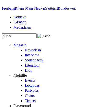
Direkt zum Inhalt
Freiburg
Rhein-Main-Neckar
Stuttgart
Bundesweit
Kontakt
E-Paper
Mediadaten
Suchformular
Magazin
Newsflash
Interview
Soundcheck
Literatour
Blog
Nightlife
Events
Locations
Partypics
Charts
Tickets
Playground