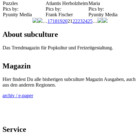
Puzzles
Atlantis Herbolzheim
Maria
Pics by:
Pics by:
Pics by:
Pyunity Media
Frank Fischer
Pyunity Media
…
17
18
19
20
21
22
23
24
25
…
Seiten
About subculture
Das Trendmagazin für Popkultur und Freizeitgestaltung.
Magazin
Hier findest Du alle bisherigen subculture Magazin Ausgaben, auch
aus den anderen Regionen.
archiv / e-paper
Service