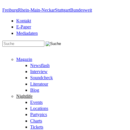
Direkt zum Inhalt
Freiburg
Rhein-Main-Neckar
Stuttgart
Bundesweit
Kontakt
E-Paper
Mediadaten
Suchformular
Magazin
Newsflash
Interview
Soundcheck
Literatour
Blog
Nightlife
Events
Locations
Partypics
Charts
Tickets