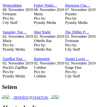
Weinclubber
Friday Night…
Bierpong Cha…
08. November 2019
08. November 2019
07. November 2019
Freiraum
Maria
Puzzles
Pics by:
Pics by:
Pics by:
City Stuff
Pyunity Media
Pyunity Media
Saturday Nig…
Shot Night
Die 2000er P…
02. November 2019
02. November 2019
02. November 2019
Maria
Othello Bar
Freiraum
Pics by:
Pics by:
Pics by:
Pyunity Media
Othello Bar
City Stuff
ZapfBar Part…
Barbetrieb
Studio Lover…
02. November 2019
02. November 2019
02. November 2019
Hackl's ZapfBar
Cohibar
Etage Eins
Pics by:
Pics by:
Pics by:
Pyunity Media
Cohibar
City Stuff
Seiten
…
28
29
30
31
32
33
34
35
36
…