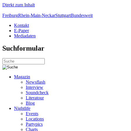
Direkt zum Inhalt
Freiburg
Rhein-Main-Neckar
Stuttgart
Bundesweit
Kontakt
E-Paper
Mediadaten
Suchformular
Magazin
Newsflash
Interview
Soundcheck
Literatour
Blog
Nightlife
Events
Locations
Partypics
Charts