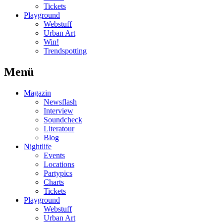
Tickets
Playground
Webstuff
Urban Art
Win!
Trendspotting
Menü
Magazin
Newsflash
Interview
Soundcheck
Literatour
Blog
Nightlife
Events
Locations
Partypics
Charts
Tickets
Playground
Webstuff
Urban Art