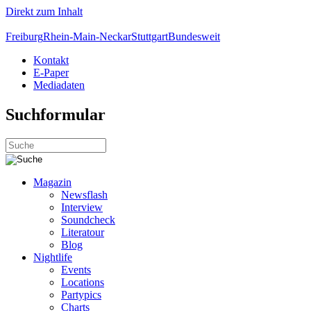
Direkt zum Inhalt
Freiburg
Rhein-Main-Neckar
Stuttgart
Bundesweit
Kontakt
E-Paper
Mediadaten
Suchformular
Magazin
Newsflash
Interview
Soundcheck
Literatour
Blog
Nightlife
Events
Locations
Partypics
Charts