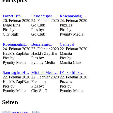
Fasnet Isch…
Fasnachtspar…
Rosenmontag…
26. Februar 2020
24. Februar 2020
24. Februar 2020
Etage Eins
Go Club
Puzzles
Pics by:
Pics by:
Pics by:
City Stuff
Go Club
Pyunity Media
Rosenmontag…
Beizefasnet…
Carneval
24. Februar 2020
23. Februar 2020
22. Februar 2020
Hackl's ZapfBar
Hackl's ZapfBar
Mamita
Pics by:
Pics by:
Pics by:
Pyunity Media
Pyunity Media
Mamita Club
Samstag im H…
Mixtape Meet…
Dänzneid! x…
22. Februar 2020
22. Februar 2020
22. Februar 2020
Hackl's ZapfBar
Freiraum
Puzzles
Pics by:
Pics by:
Pics by:
Pyunity Media
City Stuff
Pyunity Media
Seiten