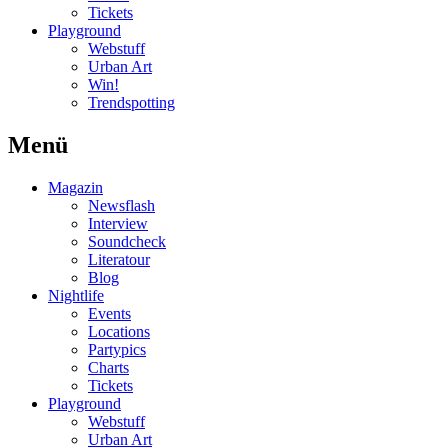
Tickets
Playground
Webstuff
Urban Art
Win!
Trendspotting
Menü
Magazin
Newsflash
Interview
Soundcheck
Literatour
Blog
Nightlife
Events
Locations
Partypics
Charts
Tickets
Playground
Webstuff
Urban Art