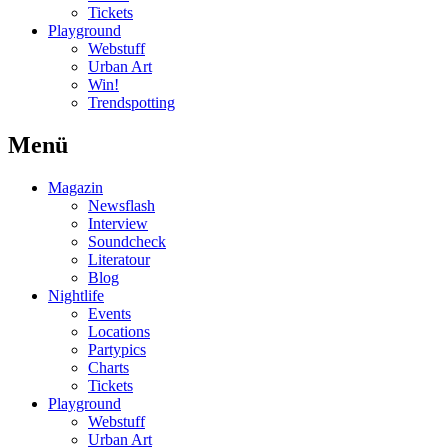
Tickets
Playground
Webstuff
Urban Art
Win!
Trendspotting
Menü
Magazin
Newsflash
Interview
Soundcheck
Literatour
Blog
Nightlife
Events
Locations
Partypics
Charts
Tickets
Playground
Webstuff
Urban Art