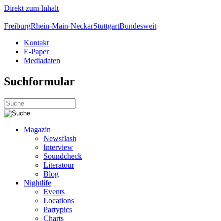
Direkt zum Inhalt
Freiburg
Rhein-Main-Neckar
Stuttgart
Bundesweit
Kontakt
E-Paper
Mediadaten
Suchformular
Magazin
Newsflash
Interview
Soundcheck
Literatour
Blog
Nightlife
Events
Locations
Partypics
Charts