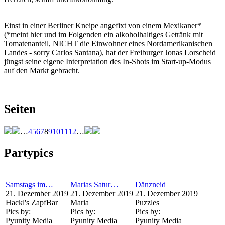
Einst in einer Berliner Kneipe angefixt von einem Mexikaner*
(*meint hier und im Folgenden ein alkoholhaltiges Getränk mit
Tomatenanteil, NICHT die Einwohner eines Nordamerikanischen
Landes - sorry Carlos Santana), hat der Freiburger Jonas Lorscheid
jüngst seine eigene Interpretation des In-Shots im Start-up-Modus
auf den Markt gebracht.
Seiten
…
4
5
6
7
8
9
10
11
12
…
Partypics
Samstags im…
Marias Satur…
Dänzneid
21. Dezember 2019
21. Dezember 2019
21. Dezember 2019
Hackl's ZapfBar
Maria
Puzzles
Pics by:
Pics by:
Pics by:
Pyunity Media
Pyunity Media
Pyunity Media