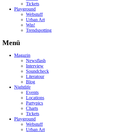
Tickets
Playground
Webstuff
Urban Art
Win!
Trendspotting
Menü
Magazin
Newsflash
Interview
Soundcheck
Literatour
Blog
Nightlife
Events
Locations
Partypics
Charts
Tickets
Playground
Webstuff
Urban Art