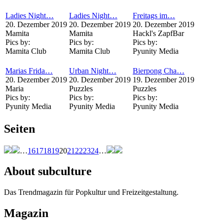
Ladies Night…
Ladies Night…
Freitags im…
20. Dezember 2019
20. Dezember 2019
20. Dezember 2019
Mamita
Mamita
Hackl's ZapfBar
Pics by:
Pics by:
Pics by:
Mamita Club
Mamita Club
Pyunity Media
Marias Frida…
Urban Night…
Bierpong Cha…
20. Dezember 2019
20. Dezember 2019
19. Dezember 2019
Maria
Puzzles
Puzzles
Pics by:
Pics by:
Pics by:
Pyunity Media
Pyunity Media
Pyunity Media
Seiten
…
16
17
18
19
20
21
22
23
24
…
About subculture
Das Trendmagazin für Popkultur und Freizeitgestaltung.
Magazin