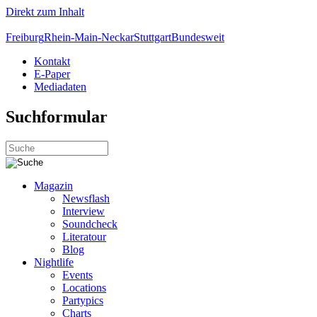
Direkt zum Inhalt
Freiburg
Rhein-Main-Neckar
Stuttgart
Bundesweit
Kontakt
E-Paper
Mediadaten
Suchformular
Magazin
Newsflash
Interview
Soundcheck
Literatour
Blog
Nightlife
Events
Locations
Partypics
Charts