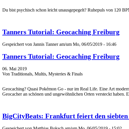
Du bist psychisch schon leicht unausgepegelt? Ruhepuls von 120 BP
Tanners Tutorial: Geocaching Freiburg
Gespeichert von
Jannis Tanner
am/um Mo, 06/05/2019 - 16:46
Tanners Tutorial: Geocaching Freiburg
06. Mai 2019
Von Traditionals, Multis, Mysteries & Finals
Geocaching? Quasi Pokémon Go - nur im Real Life. Eine Art moderne 
Geocacher an schönen und ungewöhnlichen Orten versteckt haben. Ein
BigCityBeats: Frankfurt feiert den siebt
Gespeichert von
Matthias Boksch
am/um Mo, 06/05/2019 - 15:02