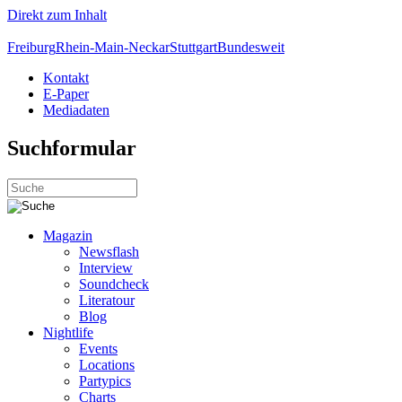
Direkt zum Inhalt
Freiburg
Rhein-Main-Neckar
Stuttgart
Bundesweit
Kontakt
E-Paper
Mediadaten
Suchformular
Magazin
Newsflash
Interview
Soundcheck
Literatour
Blog
Nightlife
Events
Locations
Partypics
Charts