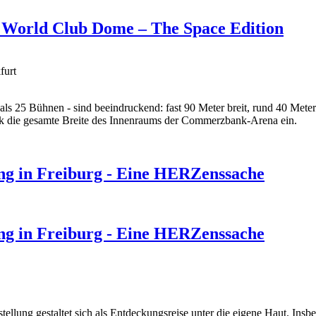
en World Club Dome – The Space Edition
furt
 als 25 Bühnen - sind beeindruckend: fast 90 Meter breit, rund 40 Met
ck die gesamte Breite des Innenraums der Commerzbank-Arena ein.
ung in Freiburg - Eine HERZenssache
ung in Freiburg - Eine HERZenssache
ellung gestaltet sich als Entdeckungsreise unter die eigene Haut. Insb