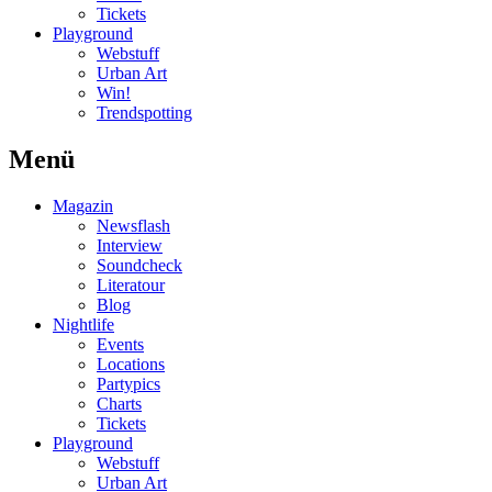
Tickets
Playground
Webstuff
Urban Art
Win!
Trendspotting
Menü
Magazin
Newsflash
Interview
Soundcheck
Literatour
Blog
Nightlife
Events
Locations
Partypics
Charts
Tickets
Playground
Webstuff
Urban Art