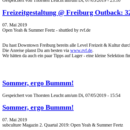
Gespeichert von
Thorsten Leucht
am/um Di, 07/05/2019 - 23:10
Freizeitgestaltung @ Freiburg Outback: 3
07. Mai 2019
Open Yeah & Summer Feetz - shuttled by rvf.de
Du hast Downtown Freiburg bereits alle Level Freizeit & Kultur durch
Die Anreise planst Du am besten via
www.rvf.de
.
Wir hätten da auch ein paar Tipps auf Lager - eine kleine Selektion fi
Sommer, ergo Bummm!
Gespeichert von
Thorsten Leucht
am/um Di, 07/05/2019 - 15:54
Sommer, ergo Bummm!
07. Mai 2019
subculture Magazin 2. Quartal 2019: Open Yeah & Summer Feetz