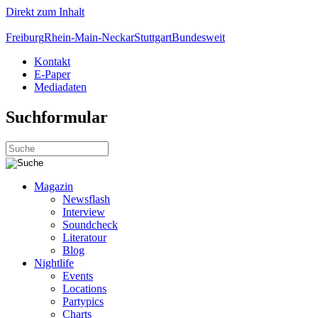
Direkt zum Inhalt
Freiburg
Rhein-Main-Neckar
Stuttgart
Bundesweit
Kontakt
E-Paper
Mediadaten
Suchformular
Magazin
Newsflash
Interview
Soundcheck
Literatour
Blog
Nightlife
Events
Locations
Partypics
Charts