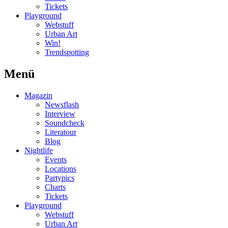
Tickets
Playground
Webstuff
Urban Art
Win!
Trendspotting
Menü
Magazin
Newsflash
Interview
Soundcheck
Literatour
Blog
Nightlife
Events
Locations
Partypics
Charts
Tickets
Playground
Webstuff
Urban Art