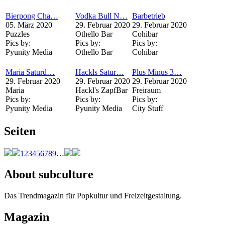
Bierpong Cha…
Vodka Bull N…
Barbetrieb
05. März 2020
29. Februar 2020
29. Februar 2020
Puzzles
Othello Bar
Cohibar
Pics by:
Pics by:
Pics by:
Pyunity Media
Othello Bar
Cohibar
Maria Saturd…
Hackls Satur…
Plus Minus 3…
29. Februar 2020
29. Februar 2020
29. Februar 2020
Maria
Hackl's ZapfBar
Freiraum
Pics by:
Pics by:
Pics by:
Pyunity Media
Pyunity Media
City Stuff
Seiten
1
2
3
4
5
6
7
8
9
…
About subculture
Das Trendmagazin für Popkultur und Freizeitgestaltung.
Magazin