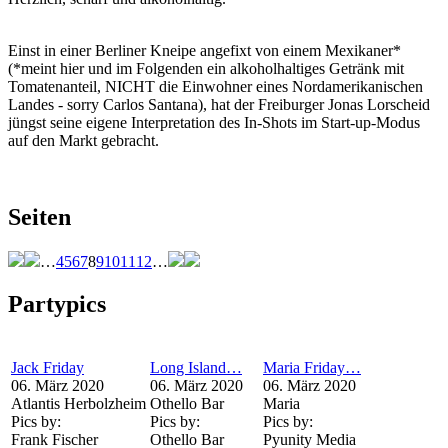
Einst in einer Berliner Kneipe angefixt von einem Mexikaner*
(*meint hier und im Folgenden ein alkoholhaltiges Getränk mit
Tomatenanteil, NICHT die Einwohner eines Nordamerikanischen
Landes - sorry Carlos Santana), hat der Freiburger Jonas Lorscheid
jüngst seine eigene Interpretation des In-Shots im Start-up-Modus
auf den Markt gebracht.
Seiten
…
4
5
6
7
8
9
10
11
12
…
Partypics
Jack Friday
Long Island…
Maria Friday…
06. März 2020
06. März 2020
06. März 2020
Atlantis Herbolzheim
Othello Bar
Maria
Pics by:
Pics by:
Pics by:
Frank Fischer
Othello Bar
Pyunity Media