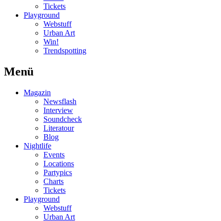
Tickets
Playground
Webstuff
Urban Art
Win!
Trendspotting
Menü
Magazin
Newsflash
Interview
Soundcheck
Literatour
Blog
Nightlife
Events
Locations
Partypics
Charts
Tickets
Playground
Webstuff
Urban Art