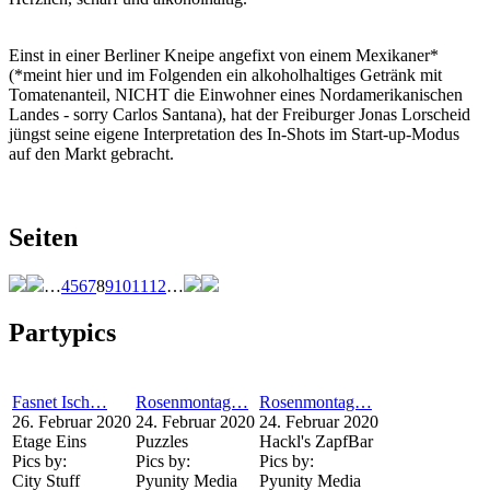
Einst in einer Berliner Kneipe angefixt von einem Mexikaner*
(*meint hier und im Folgenden ein alkoholhaltiges Getränk mit
Tomatenanteil, NICHT die Einwohner eines Nordamerikanischen
Landes - sorry Carlos Santana), hat der Freiburger Jonas Lorscheid
jüngst seine eigene Interpretation des In-Shots im Start-up-Modus
auf den Markt gebracht.
Seiten
…
4
5
6
7
8
9
10
11
12
…
Partypics
Fasnet Isch…
Rosenmontag…
Rosenmontag…
26. Februar 2020
24. Februar 2020
24. Februar 2020
Etage Eins
Puzzles
Hackl's ZapfBar
Pics by:
Pics by:
Pics by:
City Stuff
Pyunity Media
Pyunity Media