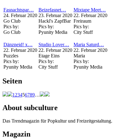
Fasnachtspar…
Beizefasnet…
Mixtape Meet…
24. Februar 2020
23. Februar 2020
22. Februar 2020
Go Club
Hackl's ZapfBar
Freiraum
Pics by:
Pics by:
Pics by:
Go Club
Pyunity Media
City Stuff
Dänzneid! x…
Studio Lover…
Maria Saturd…
22. Februar 2020
22. Februar 2020
22. Februar 2020
Puzzles
Etage Eins
Maria
Pics by:
Pics by:
Pics by:
Pyunity Media
City Stuff
Pyunity Media
Seiten
1
2
3
4
5
6
7
8
9
…
About subculture
Das Trendmagazin für Popkultur und Freizeitgestaltung.
Magazin