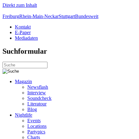
Direkt zum Inhalt
Freiburg
Rhein-Main-Neckar
Stuttgart
Bundesweit
Kontakt
E-Paper
Mediadaten
Suchformular
Magazin
Newsflash
Interview
Soundcheck
Literatour
Blog
Nightlife
Events
Locations
Partypics
Charts