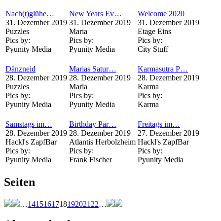
Nach(t)glühe…
New Years Ev…
Welcome 2020
31. Dezember 2019
31. Dezember 2019
31. Dezember 2019
Puzzles
Maria
Etage Eins
Pics by:
Pics by:
Pics by:
Pyunity Media
Pyunity Media
City Stuff
Dänzneid
Marias Satur…
Karmasutra P…
28. Dezember 2019
28. Dezember 2019
28. Dezember 2019
Puzzles
Maria
Karma
Pics by:
Pics by:
Pics by:
Pyunity Media
Pyunity Media
Karma
Samstags im…
Birthday Par…
Freitags im…
28. Dezember 2019
28. Dezember 2019
27. Dezember 2019
Hackl's ZapfBar
Atlantis Herbolzheim
Hackl's ZapfBar
Pics by:
Pics by:
Pics by:
Pyunity Media
Frank Fischer
Pyunity Media
Seiten
…
14
15
16
17
18
19
20
21
22
…