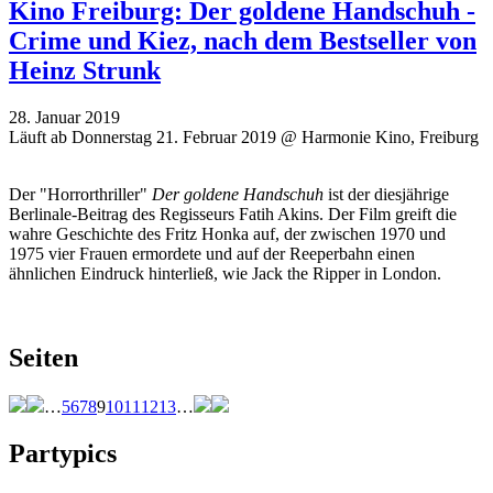
Kino Freiburg: Der goldene Handschuh -
Crime und Kiez, nach dem Bestseller von
Heinz Strunk
28. Januar 2019
Läuft ab Donnerstag 21. Februar 2019 @ Harmonie Kino, Freiburg
Der "Horrorthriller"
Der goldene Handschuh
ist der diesjährige
Berlinale-Beitrag des Regisseurs Fatih Akins. Der Film greift die
wahre Geschichte des Fritz Honka auf, der zwischen 1970 und
1975 vier Frauen ermordete und auf der Reeperbahn einen
ähnlichen Eindruck hinterließ, wie Jack the Ripper in London.
Seiten
…
5
6
7
8
9
10
11
12
13
…
Partypics