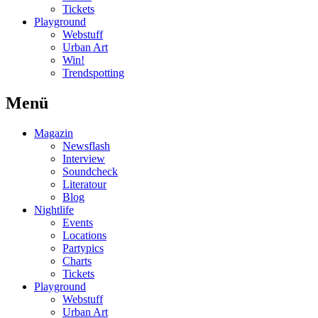
Tickets
Playground
Webstuff
Urban Art
Win!
Trendspotting
Menü
Magazin
Newsflash
Interview
Soundcheck
Literatour
Blog
Nightlife
Events
Locations
Partypics
Charts
Tickets
Playground
Webstuff
Urban Art