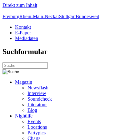
Direkt zum Inhalt
Freiburg
Rhein-Main-Neckar
Stuttgart
Bundesweit
Kontakt
E-Paper
Mediadaten
Suchformular
Magazin
Newsflash
Interview
Soundcheck
Literatour
Blog
Nightlife
Events
Locations
Partypics
Charts