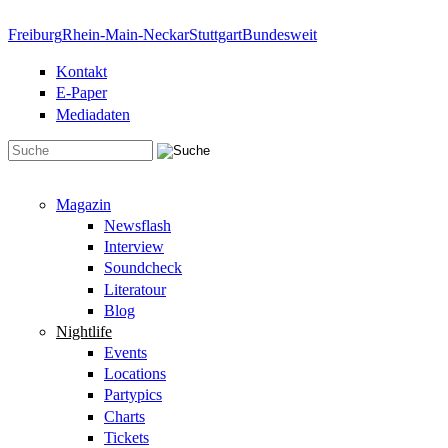
Direkt zum Inhalt
Freiburg
Rhein-Main-Neckar
Stuttgart
Bundesweit
Kontakt
E-Paper
Mediadaten
Suchformular
Magazin
Newsflash
Interview
Soundcheck
Literatour
Blog
Nightlife
Events
Locations
Partypics
Charts
Tickets