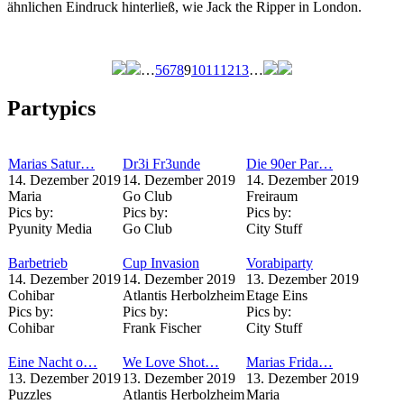
ähnlichen Eindruck hinterließ, wie Jack the Ripper in London.
…
5
6
7
8
9
10
11
12
13
…
Seiten
Partypics
Marias Satur…
Dr3i Fr3unde
Die 90er Par…
14. Dezember 2019
14. Dezember 2019
14. Dezember 2019
Maria
Go Club
Freiraum
Pics by:
Pics by:
Pics by:
Pyunity Media
Go Club
City Stuff
Barbetrieb
Cup Invasion
Vorabiparty
14. Dezember 2019
14. Dezember 2019
13. Dezember 2019
Cohibar
Atlantis Herbolzheim
Etage Eins
Pics by:
Pics by:
Pics by:
Cohibar
Frank Fischer
City Stuff
Eine Nacht o…
We Love Shot…
Marias Frida…
13. Dezember 2019
13. Dezember 2019
13. Dezember 2019
Puzzles
Atlantis Herbolzheim
Maria