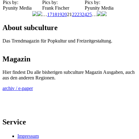
Pics by:
Pics by:
Pics by:
Pyunity Media
Frank Fischer
Pyunity Media
…
17
18
19
20
21
22
23
24
25
…
Seiten
About subculture
Das Trendmagazin für Popkultur und Freizeitgestaltung.
Magazin
Hier findest Du alle bisherigen subculture Magazin Ausgaben, auch
aus den anderen Regionen.
archiv / e-paper
Service
Impressum