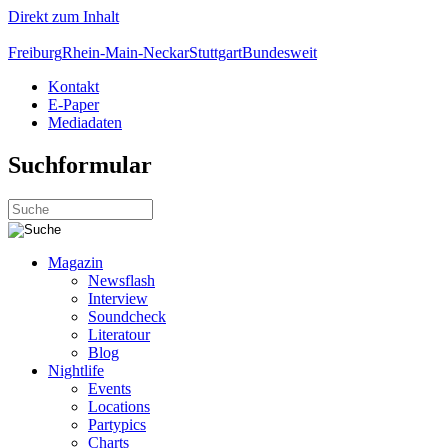
Direkt zum Inhalt
Freiburg
Rhein-Main-Neckar
Stuttgart
Bundesweit
Kontakt
E-Paper
Mediadaten
Suchformular
Magazin
Newsflash
Interview
Soundcheck
Literatour
Blog
Nightlife
Events
Locations
Partypics
Charts