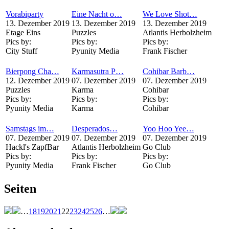
Vorabiparty
Eine Nacht o…
We Love Shot…
13. Dezember 2019
13. Dezember 2019
13. Dezember 2019
Etage Eins
Puzzles
Atlantis Herbolzheim
Pics by:
Pics by:
Pics by:
City Stuff
Pyunity Media
Frank Fischer
Bierpong Cha…
Karmasutra P…
Cohibar Barb…
12. Dezember 2019
07. Dezember 2019
07. Dezember 2019
Puzzles
Karma
Cohibar
Pics by:
Pics by:
Pics by:
Pyunity Media
Karma
Cohibar
Samstags im…
Desperados…
Yoo Hoo Yee…
07. Dezember 2019
07. Dezember 2019
07. Dezember 2019
Hackl's ZapfBar
Atlantis Herbolzheim
Go Club
Pics by:
Pics by:
Pics by:
Pyunity Media
Frank Fischer
Go Club
Seiten
…
18
19
20
21
22
23
24
25
26
…