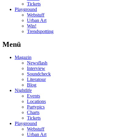
Tickets
Playground
Webstuff
Urban Art
Win!
Trendspotting
Menü
Magazin
Newsflash
Interview
Soundcheck
Literatour
Blog
Nightlife
Events
Locations
Partypics
Charts
Tickets
Playground
Webstuff
Urban Art