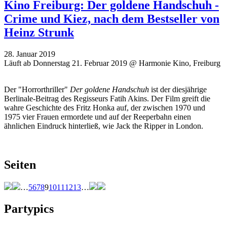
Kino Freiburg: Der goldene Handschuh -
Crime und Kiez, nach dem Bestseller von
Heinz Strunk
28. Januar 2019
Läuft ab Donnerstag 21. Februar 2019 @ Harmonie Kino, Freiburg
Der "Horrorthriller"
Der goldene Handschuh
ist der diesjährige
Berlinale-Beitrag des Regisseurs Fatih Akins. Der Film greift die
wahre Geschichte des Fritz Honka auf, der zwischen 1970 und
1975 vier Frauen ermordete und auf der Reeperbahn einen
ähnlichen Eindruck hinterließ, wie Jack the Ripper in London.
Seiten
…
5
6
7
8
9
10
11
12
13
…
Partypics