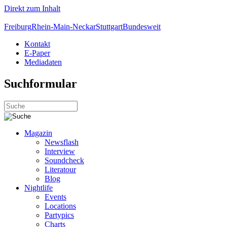
Direkt zum Inhalt
Freiburg
Rhein-Main-Neckar
Stuttgart
Bundesweit
Kontakt
E-Paper
Mediadaten
Suchformular
Magazin
Newsflash
Interview
Soundcheck
Literatour
Blog
Nightlife
Events
Locations
Partypics
Charts