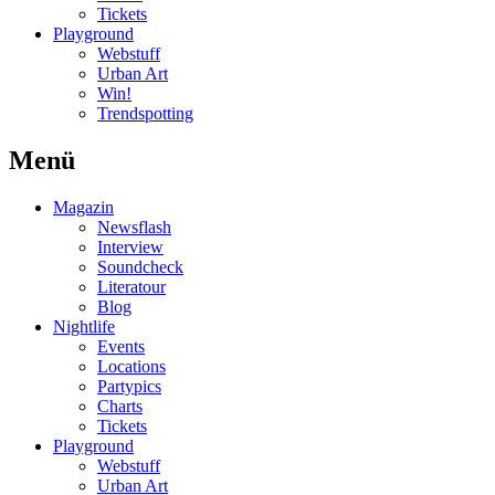
Tickets
Playground
Webstuff
Urban Art
Win!
Trendspotting
Menü
Magazin
Newsflash
Interview
Soundcheck
Literatour
Blog
Nightlife
Events
Locations
Partypics
Charts
Tickets
Playground
Webstuff
Urban Art