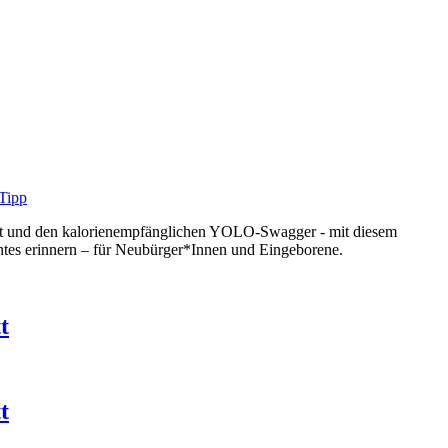
oast und den kalorienempfänglichen YOLO-Swagger - mit diesem
ntes erinnern – für Neubürger*Innen und Eingeborene.
t
t