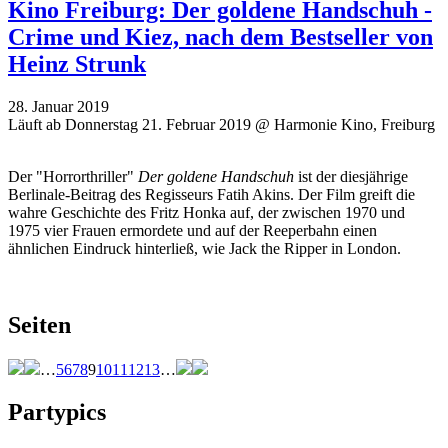
Kino Freiburg: Der goldene Handschuh -
Crime und Kiez, nach dem Bestseller von
Heinz Strunk
28. Januar 2019
Läuft ab Donnerstag 21. Februar 2019 @ Harmonie Kino, Freiburg
Der "Horrorthriller"
Der goldene Handschuh
ist der diesjährige
Berlinale-Beitrag des Regisseurs Fatih Akins. Der Film greift die
wahre Geschichte des Fritz Honka auf, der zwischen 1970 und
1975 vier Frauen ermordete und auf der Reeperbahn einen
ähnlichen Eindruck hinterließ, wie Jack the Ripper in London.
Seiten
…
5
6
7
8
9
10
11
12
13
…
Partypics