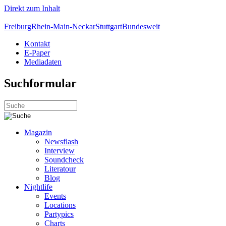
Direkt zum Inhalt
Freiburg
Rhein-Main-Neckar
Stuttgart
Bundesweit
Kontakt
E-Paper
Mediadaten
Suchformular
Magazin
Newsflash
Interview
Soundcheck
Literatour
Blog
Nightlife
Events
Locations
Partypics
Charts