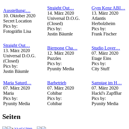
Straight Out…
Gym Kenz ABI…
Ausstellung:…
14. März 2020
13. März 2020
10. Oktober 2020
Universal D.O.G.
Atlantis
Secret Location
(Closed)
Herbolzheim
Pics by:
Pics by:
Pics by:
Fotogräfin Lisa
Justin Bäumle
Frank Fischer
Straight Out…
Bierpong Cha…
Studio Lover…
13. März 2020
12. März 2020
07. März 2020
Universal D.O.G.
Puzzles
Etage Eins
(Closed)
Pics by:
Pics by:
Pics by:
Pyunity Media
City Stuff
Justin Bäumle
Maria Saturd…
Barbetrieb
Samstag im H…
07. März 2020
07. März 2020
07. März 2020
Maria
Cohibar
Hackl's ZapfBar
Pics by:
Pics by:
Pics by:
Pyunity Media
Cohibar
Pyunity Media
Seiten