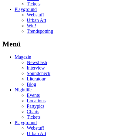
Tickets
Playground
Webstuff
Urban Art
Win!
Trendspotting
Menü
Magazin
Newsflash
Interview
Soundcheck
Literatour
Blog
Nightlife
Events
Locations
Partypics
Charts
Tickets
Playground
Webstuff
Urban Art