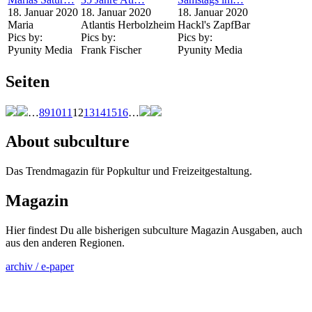
18. Januar 2020
18. Januar 2020
18. Januar 2020
Maria
Atlantis Herbolzheim
Hackl's ZapfBar
Pics by:
Pics by:
Pics by:
Pyunity Media
Frank Fischer
Pyunity Media
Seiten
…
8
9
10
11
12
13
14
15
16
…
About subculture
Das Trendmagazin für Popkultur und Freizeitgestaltung.
Magazin
Hier findest Du alle bisherigen subculture Magazin Ausgaben, auch
aus den anderen Regionen.
archiv / e-paper