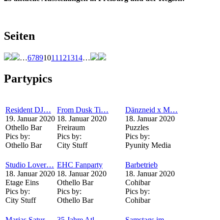
Seiten
…
6
7
8
9
10
11
12
13
14
…
Partypics
Resident DJ…
From Dusk Ti…
Dänzneid x M…
19. Januar 2020
18. Januar 2020
18. Januar 2020
Othello Bar
Freiraum
Puzzles
Pics by:
Pics by:
Pics by:
Othello Bar
City Stuff
Pyunity Media
Studio Lover…
EHC Fanparty
Barbetrieb
18. Januar 2020
18. Januar 2020
18. Januar 2020
Etage Eins
Othello Bar
Cohibar
Pics by:
Pics by:
Pics by:
City Stuff
Othello Bar
Cohibar
Marias Satur…
35 Jahre Atl…
Samstags im…