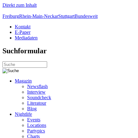
Direkt zum Inhalt
Freiburg
Rhein-Main-Neckar
Stuttgart
Bundesweit
Kontakt
E-Paper
Mediadaten
Suchformular
Magazin
Newsflash
Interview
Soundcheck
Literatour
Blog
Nightlife
Events
Locations
Partypics
Charts