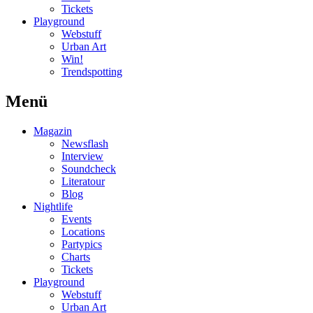
Tickets
Playground
Webstuff
Urban Art
Win!
Trendspotting
Menü
Magazin
Newsflash
Interview
Soundcheck
Literatour
Blog
Nightlife
Events
Locations
Partypics
Charts
Tickets
Playground
Webstuff
Urban Art