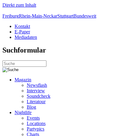
Direkt zum Inhalt
Freiburg
Rhein-Main-Neckar
Stuttgart
Bundesweit
Kontakt
E-Paper
Mediadaten
Suchformular
Magazin
Newsflash
Interview
Soundcheck
Literatour
Blog
Nightlife
Events
Locations
Partypics
Charts