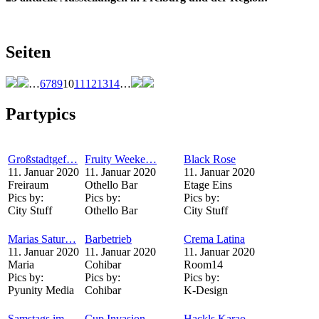
Seiten
…
6
7
8
9
10
11
12
13
14
…
Partypics
Großstadtgef…
Fruity Weeke…
Black Rose
11. Januar 2020
11. Januar 2020
11. Januar 2020
Freiraum
Othello Bar
Etage Eins
Pics by:
Pics by:
Pics by:
City Stuff
Othello Bar
City Stuff
Marias Satur…
Barbetrieb
Crema Latina
11. Januar 2020
11. Januar 2020
11. Januar 2020
Maria
Cohibar
Room14
Pics by:
Pics by:
Pics by:
Pyunity Media
Cohibar
K-Design
Samstags im…
Cup Invasion
Hackls Karao…