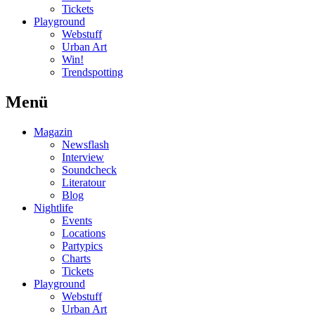
Tickets
Playground
Webstuff
Urban Art
Win!
Trendspotting
Menü
Magazin
Newsflash
Interview
Soundcheck
Literatour
Blog
Nightlife
Events
Locations
Partypics
Charts
Tickets
Playground
Webstuff
Urban Art