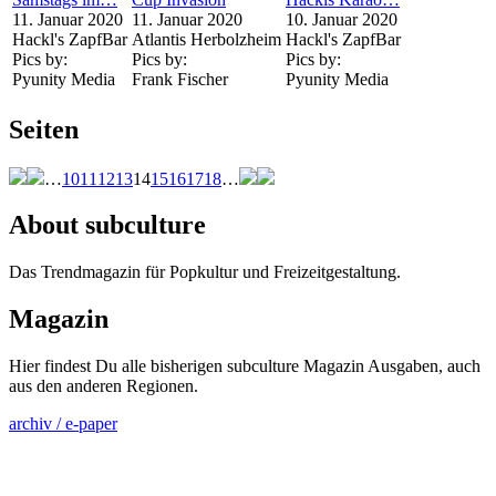
11. Januar 2020
11. Januar 2020
10. Januar 2020
Hackl's ZapfBar
Atlantis Herbolzheim
Hackl's ZapfBar
Pics by:
Pics by:
Pics by:
Pyunity Media
Frank Fischer
Pyunity Media
Seiten
…
10
11
12
13
14
15
16
17
18
…
About subculture
Das Trendmagazin für Popkultur und Freizeitgestaltung.
Magazin
Hier findest Du alle bisherigen subculture Magazin Ausgaben, auch
aus den anderen Regionen.
archiv / e-paper