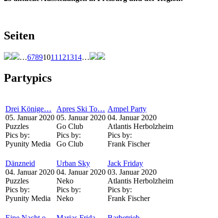
Seiten
…
6
7
8
9
10
11
12
13
14
…
Partypics
Drei Könige…
Apres Ski To…
Ampel Party
05. Januar 2020
05. Januar 2020
04. Januar 2020
Puzzles
Go Club
Atlantis Herbolzheim
Pics by:
Pics by:
Pics by:
Pyunity Media
Go Club
Frank Fischer
Dänzneid
Urban Sky
Jack Friday
04. Januar 2020
04. Januar 2020
03. Januar 2020
Puzzles
Neko
Atlantis Herbolzheim
Pics by:
Pics by:
Pics by:
Pyunity Media
Neko
Frank Fischer
Eine Nacht o…
Marias Frida…
Barbetrieb