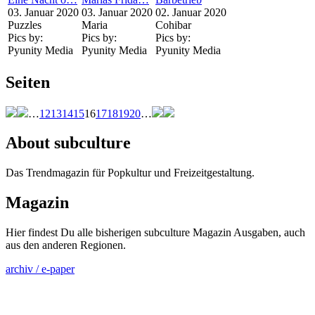
03. Januar 2020
03. Januar 2020
02. Januar 2020
Puzzles
Maria
Cohibar
Pics by:
Pics by:
Pics by:
Pyunity Media
Pyunity Media
Pyunity Media
Seiten
…
12
13
14
15
16
17
18
19
20
…
About subculture
Das Trendmagazin für Popkultur und Freizeitgestaltung.
Magazin
Hier findest Du alle bisherigen subculture Magazin Ausgaben, auch
aus den anderen Regionen.
archiv / e-paper