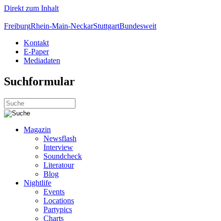
Direkt zum Inhalt
Freiburg
Rhein-Main-Neckar
Stuttgart
Bundesweit
Kontakt
E-Paper
Mediadaten
Suchformular
Magazin
Newsflash
Interview
Soundcheck
Literatour
Blog
Nightlife
Events
Locations
Partypics
Charts