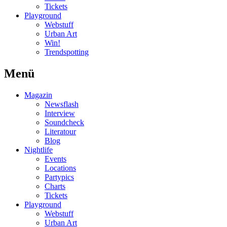
Tickets
Playground
Webstuff
Urban Art
Win!
Trendspotting
Menü
Magazin
Newsflash
Interview
Soundcheck
Literatour
Blog
Nightlife
Events
Locations
Partypics
Charts
Tickets
Playground
Webstuff
Urban Art