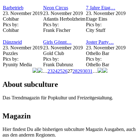
Barbetrieb
Neon Circus
7 Jahre Etag…
23. November 2019
23. November 2019
23. November 2019
Cohibar
Atlantis Herbolzheim
Etage Eins
Pics by:
Pics by:
Pics by:
Cohibar
Frank Fischer
City Stuff
Dänzneid
Girls Gönnt…
Joster Party…
23. November 2019
23. November 2019
23. November 2019
Puzzles
Gold Club
Othello Bar
Pics by:
Pics by:
Pics by:
Pyunity Media
Frank Dabrunz
Othello Bar
…
23
24
25
26
27
28
29
30
31
…
Seiten
About subculture
Das Trendmagazin für Popkultur und Freizeitgestaltung.
Magazin
Hier findest Du alle bisherigen subculture Magazin Ausgaben, auch
aus den anderen Regionen.