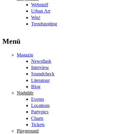
Webstuff
Urban Art
Win!
Trendspotting
Menü
Magazin
Newsflash
Interview
Soundcheck
Literatour
Blog
Nightlife
Events
Locations
Partypics
Charts
Tickets
Playground