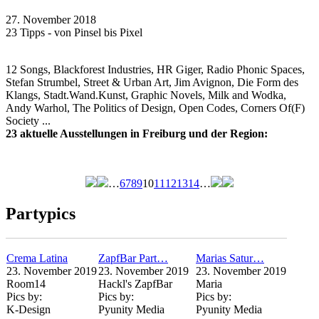
27. November 2018
23 Tipps - von Pinsel bis Pixel
12 Songs, Blackforest Industries, HR Giger, Radio Phonic Spaces,
Stefan Strumbel, Street & Urban Art, Jim Avignon, Die Form des
Klangs, Stadt.Wand.Kunst, Graphic Novels, Milk and Wodka,
Andy Warhol, The Politics of Design, Open Codes, Corners Of(F)
Society ...
23 aktuelle Ausstellungen in Freiburg und der Region:
…
6
7
8
9
10
11
12
13
14
…
Seiten
Partypics
Crema Latina
ZapfBar Part…
Marias Satur…
23. November 2019
23. November 2019
23. November 2019
Room14
Hackl's ZapfBar
Maria
Pics by:
Pics by:
Pics by:
K-Design
Pyunity Media
Pyunity Media