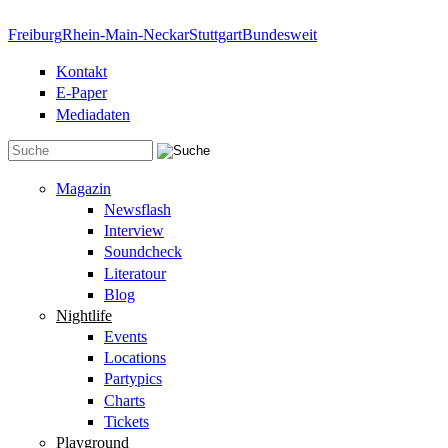
Direkt zum Inhalt
Freiburg
Rhein-Main-Neckar
Stuttgart
Bundesweit
Kontakt
E-Paper
Mediadaten
Suchformular
Magazin
Newsflash
Interview
Soundcheck
Literatour
Blog
Nightlife
Events
Locations
Partypics
Charts
Tickets
Playground