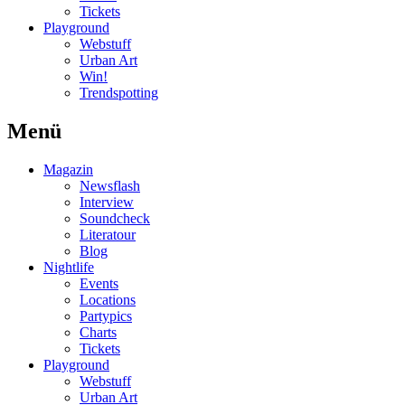
Tickets
Playground
Webstuff
Urban Art
Win!
Trendspotting
Menü
Magazin
Newsflash
Interview
Soundcheck
Literatour
Blog
Nightlife
Events
Locations
Partypics
Charts
Tickets
Playground
Webstuff
Urban Art