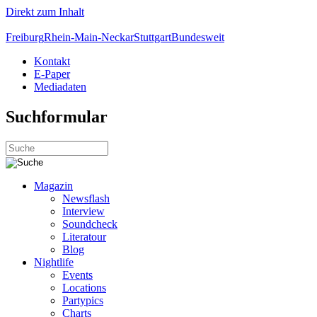
Direkt zum Inhalt
Freiburg
Rhein-Main-Neckar
Stuttgart
Bundesweit
Kontakt
E-Paper
Mediadaten
Suchformular
Magazin
Newsflash
Interview
Soundcheck
Literatour
Blog
Nightlife
Events
Locations
Partypics
Charts