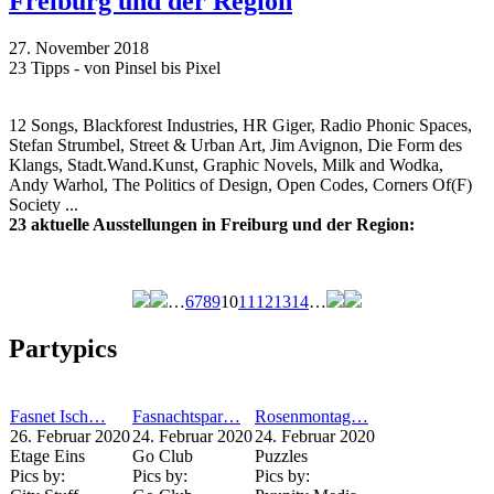
Freiburg und der Region
27. November 2018
23 Tipps - von Pinsel bis Pixel
12 Songs, Blackforest Industries, HR Giger, Radio Phonic Spaces,
Stefan Strumbel, Street & Urban Art, Jim Avignon, Die Form des
Klangs, Stadt.Wand.Kunst, Graphic Novels, Milk and Wodka,
Andy Warhol, The Politics of Design, Open Codes, Corners Of(F)
Society ...
23 aktuelle Ausstellungen in Freiburg und der Region:
…
6
7
8
9
10
11
12
13
14
…
Seiten
Partypics
Fasnet Isch…
Fasnachtspar…
Rosenmontag…
26. Februar 2020
24. Februar 2020
24. Februar 2020
Etage Eins
Go Club
Puzzles
Pics by:
Pics by:
Pics by: