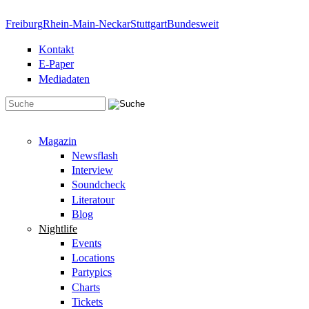
Direkt zum Inhalt
Freiburg
Rhein-Main-Neckar
Stuttgart
Bundesweit
Kontakt
E-Paper
Mediadaten
Suchformular
Magazin
Newsflash
Interview
Soundcheck
Literatour
Blog
Nightlife
Events
Locations
Partypics
Charts
Tickets