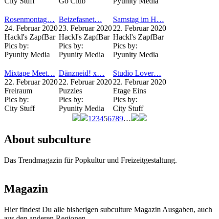
City Stuff
Go Club
Pyunity Media
Rosenmontag…
Beizefasnet…
Samstag im H…
24. Februar 2020
23. Februar 2020
22. Februar 2020
Hackl's ZapfBar
Hackl's ZapfBar
Hackl's ZapfBar
Pics by:
Pics by:
Pics by:
Pyunity Media
Pyunity Media
Pyunity Media
Mixtape Meet…
Dänzneid! x…
Studio Lover…
22. Februar 2020
22. Februar 2020
22. Februar 2020
Freiraum
Puzzles
Etage Eins
Pics by:
Pics by:
Pics by:
City Stuff
Pyunity Media
City Stuff
1
2
3
4
5
6
7
8
9
…
Seiten
About subculture
Das Trendmagazin für Popkultur und Freizeitgestaltung.
Magazin
Hier findest Du alle bisherigen subculture Magazin Ausgaben, auch
aus den anderen Regionen.