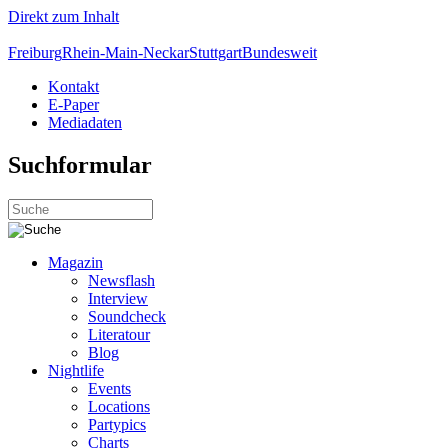
Direkt zum Inhalt
Freiburg
Rhein-Main-Neckar
Stuttgart
Bundesweit
Kontakt
E-Paper
Mediadaten
Suchformular
Magazin
Newsflash
Interview
Soundcheck
Literatour
Blog
Nightlife
Events
Locations
Partypics
Charts