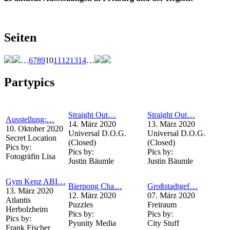
Seiten
…
6
7
8
9
10
11
12
13
14
…
Partypics
Straight Out…
Straight Out…
Ausstellung:…
14. März 2020
13. März 2020
10. Oktober 2020
Universal D.O.G.
Universal D.O.G.
Secret Location
(Closed)
(Closed)
Pics by:
Pics by:
Pics by:
Fotogräfin Lisa
Justin Bäumle
Justin Bäumle
Gym Kenz ABI…
Bierpong Cha…
Großstadtgef…
13. März 2020
12. März 2020
07. März 2020
Atlantis
Puzzles
Freiraum
Herbolzheim
Pics by:
Pics by:
Pics by:
Pyunity Media
City Stuff
Frank Fischer