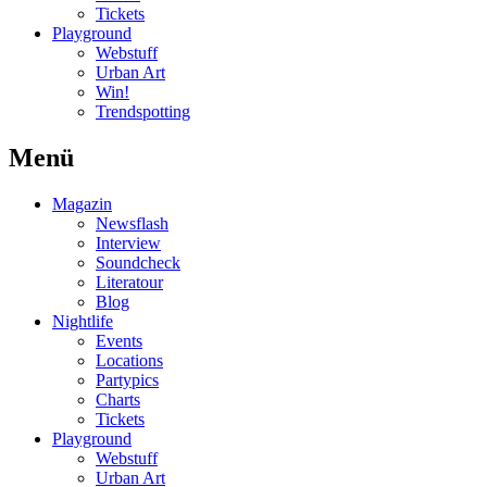
Tickets
Playground
Webstuff
Urban Art
Win!
Trendspotting
Menü
Magazin
Newsflash
Interview
Soundcheck
Literatour
Blog
Nightlife
Events
Locations
Partypics
Charts
Tickets
Playground
Webstuff
Urban Art