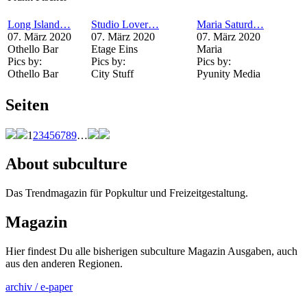
Long Island…
Studio Lover…
Maria Saturd…
07. März 2020
07. März 2020
07. März 2020
Othello Bar
Etage Eins
Maria
Pics by:
Pics by:
Pics by:
Othello Bar
City Stuff
Pyunity Media
Seiten
1
2
3
4
5
6
7
8
9
…
About subculture
Das Trendmagazin für Popkultur und Freizeitgestaltung.
Magazin
Hier findest Du alle bisherigen subculture Magazin Ausgaben, auch
aus den anderen Regionen.
archiv / e-paper