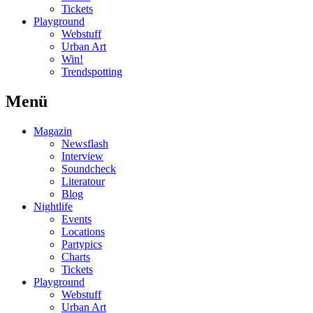
Tickets
Playground
Webstuff
Urban Art
Win!
Trendspotting
Menü
Magazin
Newsflash
Interview
Soundcheck
Literatour
Blog
Nightlife
Events
Locations
Partypics
Charts
Tickets
Playground
Webstuff
Urban Art