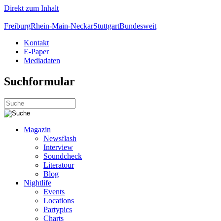
Direkt zum Inhalt
Freiburg
Rhein-Main-Neckar
Stuttgart
Bundesweit
Kontakt
E-Paper
Mediadaten
Suchformular
Magazin
Newsflash
Interview
Soundcheck
Literatour
Blog
Nightlife
Events
Locations
Partypics
Charts