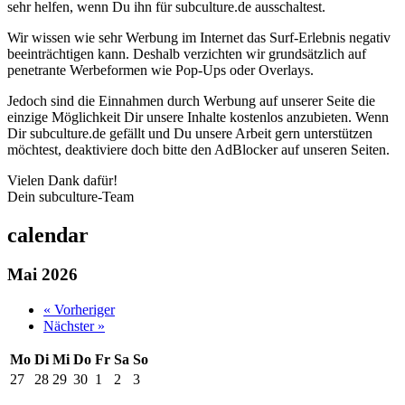
sehr helfen, wenn Du ihn für subculture.de ausschaltest.
Wir wissen wie sehr Werbung im Internet das Surf-Erlebnis negativ
beeinträchtigen kann. Deshalb verzichten wir grundsätzlich auf
penetrante Werbeformen wie Pop-Ups oder Overlays.
Jedoch sind die Einnahmen durch Werbung auf unserer Seite die
einzige Möglichkeit Dir unsere Inhalte kostenlos anzubieten. Wenn
Dir subculture.de gefällt und Du unsere Arbeit gern unterstützen
möchtest, deaktiviere doch bitte den AdBlocker auf unseren Seiten.
Vielen Dank dafür!
Dein subculture-Team
calendar
Mai 2026
« Vorheriger
Nächster »
Mo
Di
Mi
Do
Fr
Sa
So
27
28
29
30
1
2
3