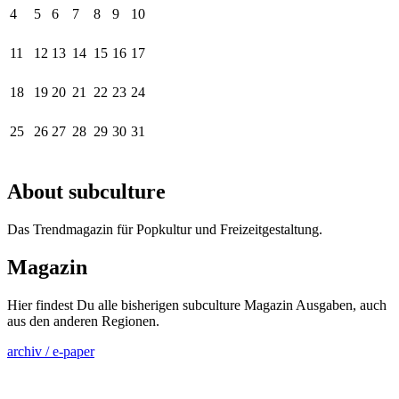
4
5
6
7
8
9
10
11
12
13
14
15
16
17
18
19
20
21
22
23
24
25
26
27
28
29
30
31
About subculture
Das Trendmagazin für Popkultur und Freizeitgestaltung.
Magazin
Hier findest Du alle bisherigen subculture Magazin Ausgaben, auch
aus den anderen Regionen.
archiv / e-paper