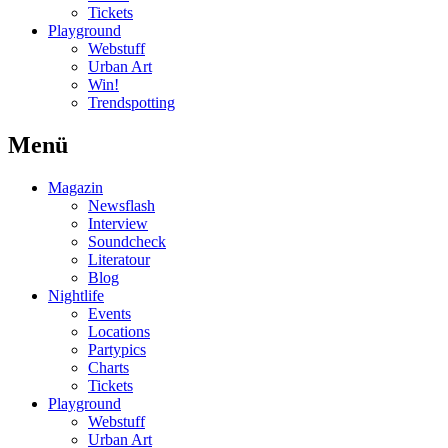
Tickets
Playground
Webstuff
Urban Art
Win!
Trendspotting
Menü
Magazin
Newsflash
Interview
Soundcheck
Literatour
Blog
Nightlife
Events
Locations
Partypics
Charts
Tickets
Playground
Webstuff
Urban Art