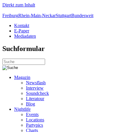
Direkt zum Inhalt
Freiburg
Rhein-Main-Neckar
Stuttgart
Bundesweit
Kontakt
E-Paper
Mediadaten
Suchformular
Magazin
Newsflash
Interview
Soundcheck
Literatour
Blog
Nightlife
Events
Locations
Partypics
Charts