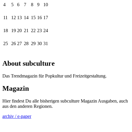
4
5
6
7
8
9
10
11
12
13
14
15
16
17
18
19
20
21
22
23
24
25
26
27
28
29
30
31
About subculture
Das Trendmagazin für Popkultur und Freizeitgestaltung.
Magazin
Hier findest Du alle bisherigen subculture Magazin Ausgaben, auch
aus den anderen Regionen.
archiv / e-paper