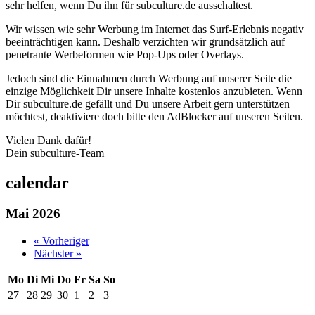
sehr helfen, wenn Du ihn für subculture.de ausschaltest.
Wir wissen wie sehr Werbung im Internet das Surf-Erlebnis negativ
beeinträchtigen kann. Deshalb verzichten wir grundsätzlich auf
penetrante Werbeformen wie Pop-Ups oder Overlays.
Jedoch sind die Einnahmen durch Werbung auf unserer Seite die
einzige Möglichkeit Dir unsere Inhalte kostenlos anzubieten. Wenn
Dir subculture.de gefällt und Du unsere Arbeit gern unterstützen
möchtest, deaktiviere doch bitte den AdBlocker auf unseren Seiten.
Vielen Dank dafür!
Dein subculture-Team
calendar
Mai 2026
« Vorheriger
Nächster »
Mo
Di
Mi
Do
Fr
Sa
So
27
28
29
30
1
2
3