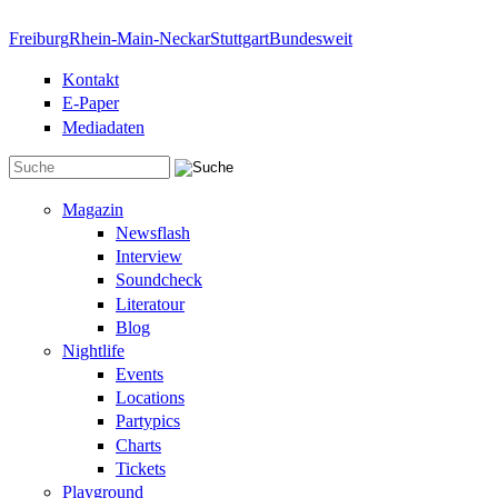
Direkt zum Inhalt
Freiburg
Rhein-Main-Neckar
Stuttgart
Bundesweit
Kontakt
E-Paper
Mediadaten
Suchformular
Magazin
Newsflash
Interview
Soundcheck
Literatour
Blog
Nightlife
Events
Locations
Partypics
Charts
Tickets
Playground