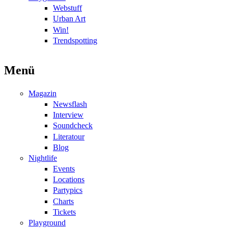
Webstuff
Urban Art
Win!
Trendspotting
Menü
Magazin
Newsflash
Interview
Soundcheck
Literatour
Blog
Nightlife
Events
Locations
Partypics
Charts
Tickets
Playground