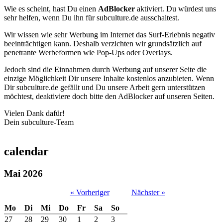
Wie es scheint, hast Du einen
AdBlocker
aktiviert. Du würdest uns
sehr helfen, wenn Du ihn für subculture.de ausschaltest.
Wir wissen wie sehr Werbung im Internet das Surf-Erlebnis negativ
beeinträchtigen kann. Deshalb verzichten wir grundsätzlich auf
penetrante Werbeformen wie Pop-Ups oder Overlays.
Jedoch sind die Einnahmen durch Werbung auf unserer Seite die
einzige Möglichkeit Dir unsere Inhalte kostenlos anzubieten. Wenn
Dir subculture.de gefällt und Du unsere Arbeit gern unterstützen
möchtest, deaktiviere doch bitte den AdBlocker auf unseren Seiten.
Vielen Dank dafür!
Dein subculture-Team
calendar
Mai 2026
« Vorheriger
Nächster »
Mo
Di
Mi
Do
Fr
Sa
So
27
28
29
30
1
2
3