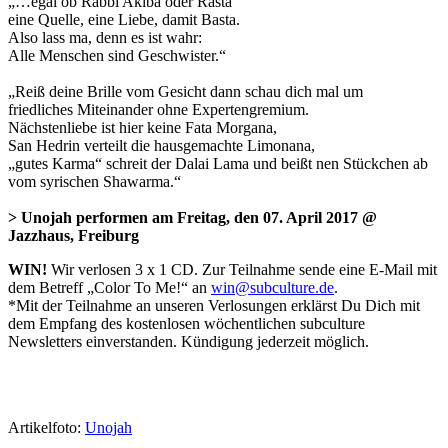
„…egal ob Rabbi Akiba oder Rasta
eine Quelle, eine Liebe, damit Basta.
Also lass ma, denn es ist wahr:
Alle Menschen sind Geschwister.“
„Reiß deine Brille vom Gesicht dann schau dich mal um
friedliches Miteinander ohne Expertengremium.
Nächstenliebe ist hier keine Fata Morgana,
San Hedrin verteilt die hausgemachte Limonana,
„gutes Karma“ schreit der Dalai Lama und beißt nen Stückchen ab
vom syrischen Shawarma.“
> Unojah performen am Freitag, den 07. April 2017 @
Jazzhaus, Freiburg
WIN!
Wir verlosen 3 x 1 CD. Zur Teilnahme sende eine E-Mail mit
dem Betreff „Color To Me!“ an
win@subculture.de
.
*Mit der Teilnahme an unseren Verlosungen erklärst Du Dich mit
dem Empfang des kostenlosen wöchentlichen subculture
Newsletters einverstanden. Kündigung jederzeit möglich.
Artikelfoto:
Unojah