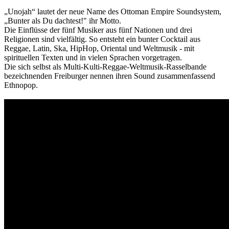
„Unojah“ lautet der neue Name des Ottoman Empire Soundsystem,
„Bunter als Du dachtest!" ihr Motto.
Die Einflüsse der fünf Musiker aus fünf Nationen und drei
Religionen sind vielfältig. So entsteht ein bunter Cocktail aus
Reggae, Latin, Ska, HipHop, Oriental und Weltmusik - mit
spirituellen Texten und in vielen Sprachen vorgetragen.
Die sich selbst als Multi-Kulti-Reggae-Weltmusik-Rasselbande
bezeichnenden Freiburger nennen ihren Sound zusammenfassend
Ethnopop.