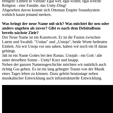
bringen! Einheit in Vielfalt! Egal wer, egal woher, egal welche
Religion - eine Familie. das Unity-Ding!
Abgesehen davon konnte sich Ottoman Empire Soundsystem
wirklich kaum jemand merken.
Was bringt der neue Name mit sich? Was möchtet ihr neu oder
anders angehen als zuvor? Gibt es nach dem Debütalbum
bereits nächste Ziele?
Der Neue Name ist ein Kunstwort. Er ist die Fusion zwischen
Latein und Swahili. "Unitas" und „Umoja“, beide Worte bedeuten
Einheit. Als wir Unoja vor uns sahen, haben wir noch ein H daran
gehängt.
Jah ist ein Name Gottes bei den Rastas. Unojah - ein Gott / alle
unter derselben Sonne - Unity! Kurz und knapp.
Neben der ganzen Namensgeschichte möchten wir natürlich auch
richtig Gas geben. Es ist ein lang gehegter Traum von der Musik
eines Tages leben zu können. Dazu gehört heutzutage neben
musikalischer Entwicklung auch infrastrukturelle Entwicklung.