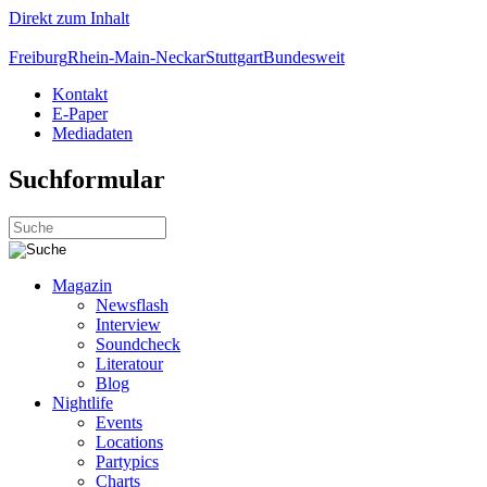
Direkt zum Inhalt
Freiburg
Rhein-Main-Neckar
Stuttgart
Bundesweit
Kontakt
E-Paper
Mediadaten
Suchformular
Magazin
Newsflash
Interview
Soundcheck
Literatour
Blog
Nightlife
Events
Locations
Partypics
Charts