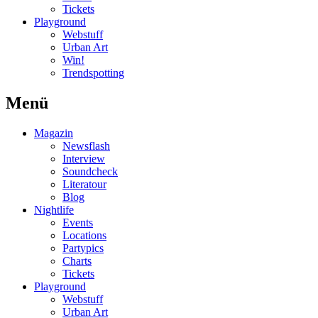
Tickets
Playground
Webstuff
Urban Art
Win!
Trendspotting
Menü
Magazin
Newsflash
Interview
Soundcheck
Literatour
Blog
Nightlife
Events
Locations
Partypics
Charts
Tickets
Playground
Webstuff
Urban Art