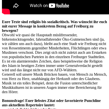
Eure Texte sind religiös bis sozialkritisch. Was wünscht ihr euch
mit eurer Message in konkretem Bezug auf Freiburg zu
bewegen?
Obwohl wir quasi die Haupstadt müslifressender,
birkenstocktragender, fahrradfahrender Öko-Gutmenschen sind (ja,
wir zählen uns auch dazu), bleibt auch eine Stadt wie Freiburg nicht
von Ressentiments gegenüber Minderheiten, Flüchtlingen oder etwa
Muslimen verschont. Dies zeigt sich nicht zuletzt auch am Erstarken
von populistischen Parteien in den einzelnen Freiburger Stadtteilen.
Es ist ein alarmierendes Zeichen, dass beispielsweise die Religion
des Islam in heutigen Zeiten immer unter Generalverdacht gestellt
wird und das längst nicht nur von AFD-Wählern.
Generell soll unsere Musik Brücken bauen, von Mensch zu Mensch,
von Herz zu Herz, unabhängig der Herkunft oder des Glaubens.
Musik ist ein tolles Beispiel, denn die Fusion unterschiedlicher
Musikkulturen ist in unseren Augen immer eine Bereicherung für
den Hörer.
Bonunsfrage! Euer liebstes Zitat oder favorisierte Punchline
aus aktuellem Repertoire lautet: