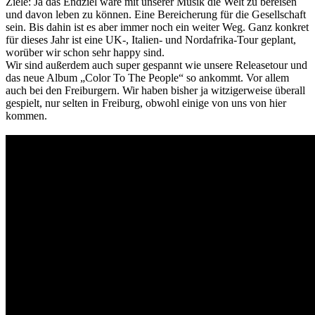
Ziele: Ja das Endziel wäre mit unserer Musik die Welt zu bereisen
und davon leben zu können. Eine Bereicherung für die Gesellschaft
sein. Bis dahin ist es aber immer noch ein weiter Weg. Ganz konkret
für dieses Jahr ist eine UK-, Italien- und Nordafrika-Tour geplant,
worüber wir schon sehr happy sind.
Wir sind außerdem auch super gespannt wie unsere Releasetour und
das neue Album „Color To The People“ so ankommt. Vor allem
auch bei den Freiburgern. Wir haben bisher ja witzigerweise überall
gespielt, nur selten in Freiburg, obwohl einige von uns von hier
kommen.