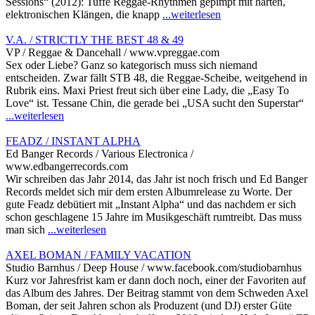
Sessions“ (2012): Tuffe Reggae-Rhythmen gepimpt mit harten,
elektronischen Klängen, die knapp
...weiterlesen
V.A. / STRICTLY THE BEST 48 & 49
VP / Reggae & Dancehall / www.vpreggae.com
Sex oder Liebe? Ganz so kategorisch muss sich niemand
entscheiden. Zwar fällt STB 48, die Reggae-Scheibe, weitgehend in
Rubrik eins. Maxi Priest freut sich über eine Lady, die „Easy To
Love“ ist. Tessane Chin, die gerade bei „USA sucht den Superstar“
...weiterlesen
FEADZ / INSTANT ALPHA
Ed Banger Records / Various Electronica /
www.edbangerrecords.com
Wir schreiben das Jahr 2014, das Jahr ist noch frisch und Ed Banger
Records meldet sich mir dem ersten Albumrelease zu Worte. Der
gute Feadz debütiert mit „Instant Alpha“ und das nachdem er sich
schon geschlagene 15 Jahre im Musikgeschäft rumtreibt. Das muss
man sich
...weiterlesen
AXEL BOMAN / FAMILY VACATION
Studio Barnhus / Deep House / www.facebook.com/studiobarnhus
Kurz vor Jahresfrist kam er dann doch noch, einer der Favoriten auf
das Album des Jahres. Der Beitrag stammt von dem Schweden Axel
Boman, der seit Jahren schon als Produzent (und DJ) erster Güte