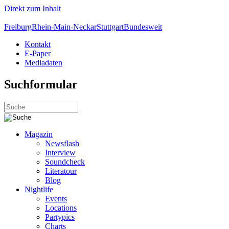
Direkt zum Inhalt
Freiburg
Rhein-Main-Neckar
Stuttgart
Bundesweit
Kontakt
E-Paper
Mediadaten
Suchformular
Magazin
Newsflash
Interview
Soundcheck
Literatour
Blog
Nightlife
Events
Locations
Partypics
Charts