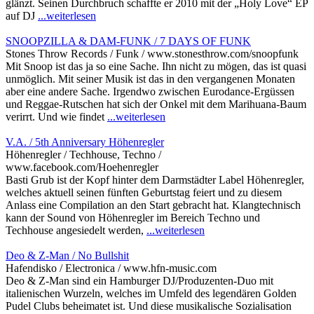
glänzt. Seinen Durchbruch schaffte er 2010 mit der „Holy Love“ EP
auf DJ
...weiterlesen
SNOOPZILLA & DAM-FUNK / 7 DAYS OF FUNK
Stones Throw Records / Funk / www.stonesthrow.com/snoopfunk
Mit Snoop ist das ja so eine Sache. Ihn nicht zu mögen, das ist quasi
unmöglich. Mit seiner Musik ist das in den vergangenen Monaten
aber eine andere Sache. Irgendwo zwischen Eurodance-Ergüssen
und Reggae-Rutschen hat sich der Onkel mit dem Marihuana-Baum
verirrt. Und wie findet
...weiterlesen
V.A. / 5th Anniversary Höhenregler
Höhenregler / Techhouse, Techno /
www.facebook.com/Hoehenregler
Basti Grub ist der Kopf hinter dem Darmstädter Label Höhenregler,
welches aktuell seinen fünften Geburtstag feiert und zu diesem
Anlass eine Compilation an den Start gebracht hat. Klangtechnisch
kann der Sound von Höhenregler im Bereich Techno und
Techhouse angesiedelt werden,
...weiterlesen
Deo & Z-Man / No Bullshit
Hafendisko / Electronica / www.hfn-music.com
Deo & Z-Man sind ein Hamburger DJ/Produzenten-Duo mit
italienischen Wurzeln, welches im Umfeld des legendären Golden
Pudel Clubs beheimatet ist. Und diese musikalische Sozialisation