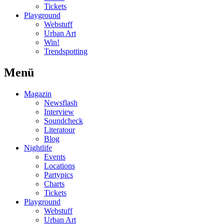
Tickets
Playground
Webstuff
Urban Art
Win!
Trendspotting
Menü
Magazin
Newsflash
Interview
Soundcheck
Literatour
Blog
Nightlife
Events
Locations
Partypics
Charts
Tickets
Playground
Webstuff
Urban Art