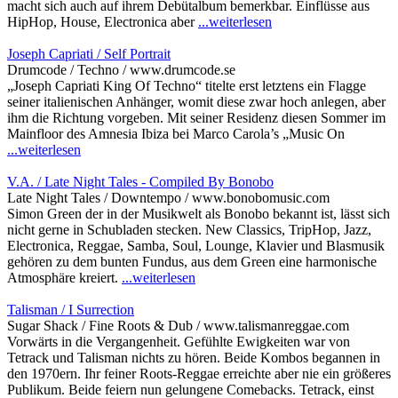
macht sich auch auf ihrem Debütalbum bemerkbar. Einflüsse aus
HipHop, House, Electronica aber
...weiterlesen
Joseph Capriati / Self Portrait
Drumcode / Techno / www.drumcode.se
„Joseph Capriati King Of Techno“ titelte erst letztens ein Flagge
seiner italienischen Anhänger, womit diese zwar hoch anlegen, aber
ihm die Richtung vorgeben. Mit seiner Residenz diesen Sommer im
Mainfloor des Amnesia Ibiza bei Marco Carola’s „Music On
...weiterlesen
V.A. / Late Night Tales - Compiled By Bonobo
Late Night Tales / Downtempo / www.bonobomusic.com
Simon Green der in der Musikwelt als Bonobo bekannt ist, lässt sich
nicht gerne in Schubladen stecken. New Classics, TripHop, Jazz,
Electronica, Reggae, Samba, Soul, Lounge, Klavier und Blasmusik
gehören zu dem bunten Fundus, aus dem Green eine harmonische
Atmosphäre kreiert.
...weiterlesen
Talisman / I Surrection
Sugar Shack / Fine Roots & Dub / www.talismanreggae.com
Vorwärts in die Vergangenheit. Gefühlte Ewigkeiten war von
Tetrack und Talisman nichts zu hören. Beide Kombos begannen in
den 1970ern. Ihr feiner Roots-Reggae erreichte aber nie ein größeres
Publikum. Beide feiern nun gelungene Comebacks. Tetrack, einst