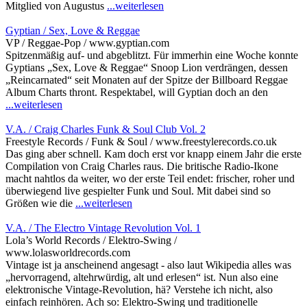
Mitglied von Augustus
...weiterlesen
Gyptian / Sex, Love & Reggae
VP / Reggae-Pop / www.gyptian.com
Spitzenmäßig auf- und abgeblitzt. Für immerhin eine Woche konnte
Gyptians „Sex, Love & Reggae“ Snoop Lion verdrängen, dessen
„Reincarnated“ seit Monaten auf der Spitze der Billboard Reggae
Album Charts thront. Respektabel, will Gyptian doch an den
...weiterlesen
V.A. / Craig Charles Funk & Soul Club Vol. 2
Freestyle Records / Funk & Soul / www.freestylerecords.co.uk
Das ging aber schnell. Kam doch erst vor knapp einem Jahr die erste
Compilation von Craig Charles raus. Die britische Radio-Ikone
macht nahtlos da weiter, wo der erste Teil endet: frischer, roher und
überwiegend live gespielter Funk und Soul. Mit dabei sind so
Größen wie die
...weiterlesen
V.A. / The Electro Vintage Revolution Vol. 1
Lola’s World Records / Elektro-Swing /
www.lolasworldrecords.com
Vintage ist ja anscheinend angesagt - also laut Wikipedia alles was
„hervorragend, altehrwürdig, alt und erlesen“ ist. Nun also eine
elektronische Vintage-Revolution, hä? Verstehe ich nicht, also
einfach reinhören. Ach so: Elektro-Swing und traditionelle