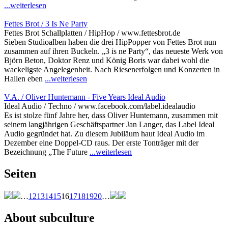
...weiterlesen
Fettes Brot / 3 Is Ne Party
Fettes Brot Schallplatten / HipHop / www.fettesbrot.de
Sieben Studioalben haben die drei HipPopper von Fettes Brot nun
zusammen auf ihren Buckeln. „3 is ne Party“, das neueste Werk von
Björn Beton, Doktor Renz und König Boris war dabei wohl die
wackeligste Angelegenheit. Nach Riesenerfolgen und Konzerten in
Hallen eben
...weiterlesen
V.A. / Oliver Huntemann - Five Years Ideal Audio
Ideal Audio / Techno / www.facebook.com/label.idealaudio
Es ist stolze fünf Jahre her, dass Oliver Huntemann, zusammen mit
seinem langjährigen Geschäftspartner Jan Langer, das Label Ideal
Audio gegründet hat. Zu diesem Jubiläum haut Ideal Audio im
Dezember eine Doppel-CD raus. Der erste Tonträger mit der
Bezeichnung „The Future
...weiterlesen
Seiten
…
12
13
14
15
16
17
18
19
20
…
About subculture