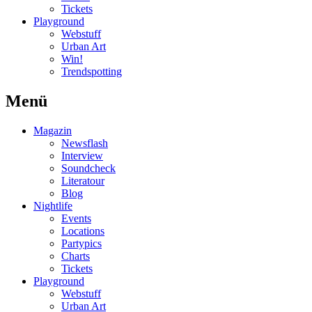
Tickets
Playground
Webstuff
Urban Art
Win!
Trendspotting
Menü
Magazin
Newsflash
Interview
Soundcheck
Literatour
Blog
Nightlife
Events
Locations
Partypics
Charts
Tickets
Playground
Webstuff
Urban Art