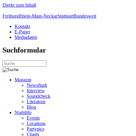
Direkt zum Inhalt
Freiburg
Rhein-Main-Neckar
Stuttgart
Bundesweit
Kontakt
E-Paper
Mediadaten
Suchformular
Magazin
Newsflash
Interview
Soundcheck
Literatour
Blog
Nightlife
Events
Locations
Partypics
Charts