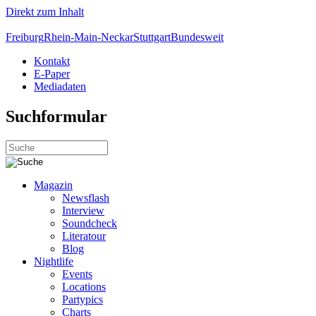
Direkt zum Inhalt
Freiburg
Rhein-Main-Neckar
Stuttgart
Bundesweit
Kontakt
E-Paper
Mediadaten
Suchformular
Magazin
Newsflash
Interview
Soundcheck
Literatour
Blog
Nightlife
Events
Locations
Partypics
Charts