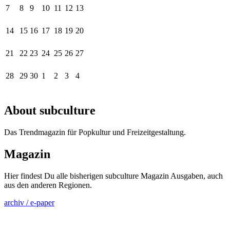
7
8
9
10
11
12
13
14
15
16
17
18
19
20
21
22
23
24
25
26
27
28
29
30
1
2
3
4
About subculture
Das Trendmagazin für Popkultur und Freizeitgestaltung.
Magazin
Hier findest Du alle bisherigen subculture Magazin Ausgaben, auch
aus den anderen Regionen.
archiv / e-paper