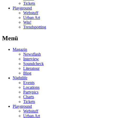
Tickets
Playground
Webstuff
Urban Art
Win!
Trendspotting
Menü
Magazin
Newsflash
Interview
Soundcheck
Literatour
Blog
Nightlife
Events
Locations
Partypics
Charts
Tickets
Playground
Webstuff
Urban Art