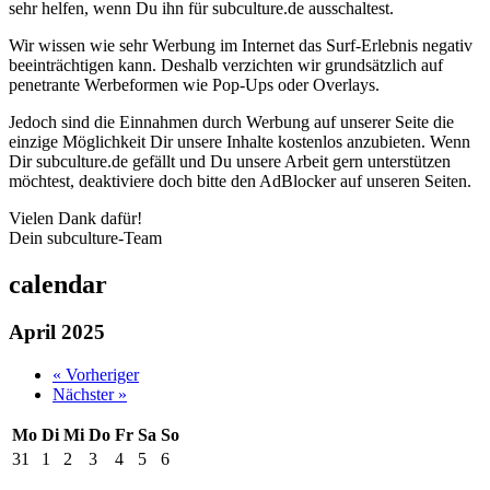
sehr helfen, wenn Du ihn für subculture.de ausschaltest.
Wir wissen wie sehr Werbung im Internet das Surf-Erlebnis negativ
beeinträchtigen kann. Deshalb verzichten wir grundsätzlich auf
penetrante Werbeformen wie Pop-Ups oder Overlays.
Jedoch sind die Einnahmen durch Werbung auf unserer Seite die
einzige Möglichkeit Dir unsere Inhalte kostenlos anzubieten. Wenn
Dir subculture.de gefällt und Du unsere Arbeit gern unterstützen
möchtest, deaktiviere doch bitte den AdBlocker auf unseren Seiten.
Vielen Dank dafür!
Dein subculture-Team
calendar
April 2025
« Vorheriger
Nächster »
Mo
Di
Mi
Do
Fr
Sa
So
31
1
2
3
4
5
6