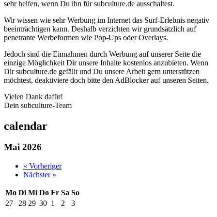
sehr helfen, wenn Du ihn für subculture.de ausschaltest.
Wir wissen wie sehr Werbung im Internet das Surf-Erlebnis negativ
beeinträchtigen kann. Deshalb verzichten wir grundsätzlich auf
penetrante Werbeformen wie Pop-Ups oder Overlays.
Jedoch sind die Einnahmen durch Werbung auf unserer Seite die
einzige Möglichkeit Dir unsere Inhalte kostenlos anzubieten. Wenn
Dir subculture.de gefällt und Du unsere Arbeit gern unterstützen
möchtest, deaktiviere doch bitte den AdBlocker auf unseren Seiten.
Vielen Dank dafür!
Dein subculture-Team
calendar
Mai 2026
« Vorheriger
Nächster »
Mo
Di
Mi
Do
Fr
Sa
So
27
28
29
30
1
2
3