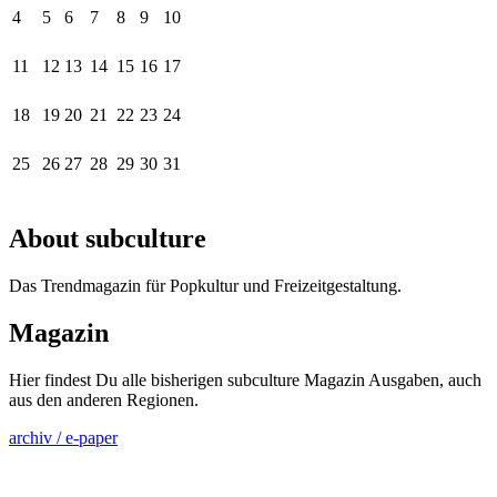
4
5
6
7
8
9
10
11
12
13
14
15
16
17
18
19
20
21
22
23
24
25
26
27
28
29
30
31
About subculture
Das Trendmagazin für Popkultur und Freizeitgestaltung.
Magazin
Hier findest Du alle bisherigen subculture Magazin Ausgaben, auch
aus den anderen Regionen.
archiv / e-paper