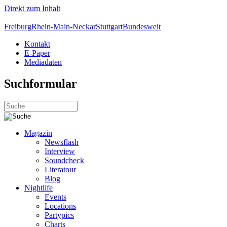
Direkt zum Inhalt
Freiburg
Rhein-Main-Neckar
Stuttgart
Bundesweit
Kontakt
E-Paper
Mediadaten
Suchformular
Magazin
Newsflash
Interview
Soundcheck
Literatour
Blog
Nightlife
Events
Locations
Partypics
Charts