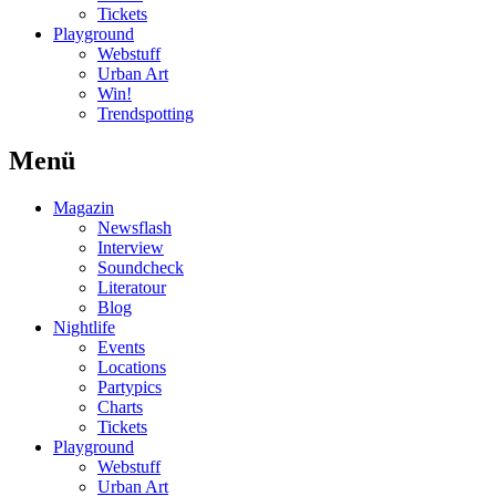
Tickets
Playground
Webstuff
Urban Art
Win!
Trendspotting
Menü
Magazin
Newsflash
Interview
Soundcheck
Literatour
Blog
Nightlife
Events
Locations
Partypics
Charts
Tickets
Playground
Webstuff
Urban Art