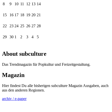
8
9
10
11
12
13
14
15
16
17
18
19
20
21
22
23
24
25
26
27
28
29
30
1
2
3
4
5
About subculture
Das Trendmagazin für Popkultur und Freizeitgestaltung.
Magazin
Hier findest Du alle bisherigen subculture Magazin Ausgaben, auch
aus den anderen Regionen.
archiv / e-paper