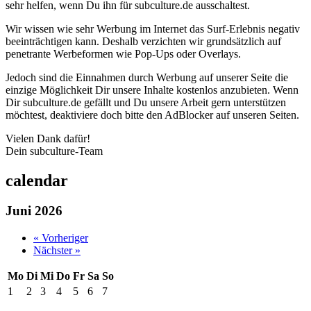
sehr helfen, wenn Du ihn für subculture.de ausschaltest.
Wir wissen wie sehr Werbung im Internet das Surf-Erlebnis negativ
beeinträchtigen kann. Deshalb verzichten wir grundsätzlich auf
penetrante Werbeformen wie Pop-Ups oder Overlays.
Jedoch sind die Einnahmen durch Werbung auf unserer Seite die
einzige Möglichkeit Dir unsere Inhalte kostenlos anzubieten. Wenn
Dir subculture.de gefällt und Du unsere Arbeit gern unterstützen
möchtest, deaktiviere doch bitte den AdBlocker auf unseren Seiten.
Vielen Dank dafür!
Dein subculture-Team
calendar
Juni 2026
« Vorheriger
Nächster »
Mo
Di
Mi
Do
Fr
Sa
So
1
2
3
4
5
6
7