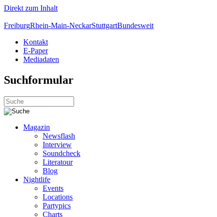
Direkt zum Inhalt
Freiburg
Rhein-Main-Neckar
Stuttgart
Bundesweit
Kontakt
E-Paper
Mediadaten
Suchformular
Magazin
Newsflash
Interview
Soundcheck
Literatour
Blog
Nightlife
Events
Locations
Partypics
Charts