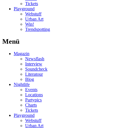
Tickets
Playground
Webstuff
Urban Art
Win!
Trendspotting
Menü
Magazin
Newsflash
Interview
Soundcheck
Literatour
Blog
Nightlife
Events
Locations
Partypics
Charts
Tickets
Playground
Webstuff
Urban Art