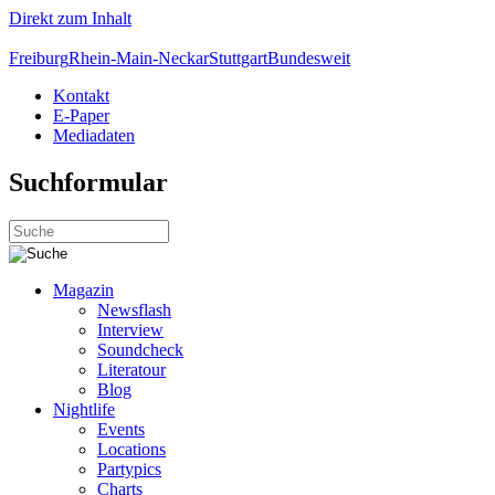
Direkt zum Inhalt
Freiburg
Rhein-Main-Neckar
Stuttgart
Bundesweit
Kontakt
E-Paper
Mediadaten
Suchformular
Magazin
Newsflash
Interview
Soundcheck
Literatour
Blog
Nightlife
Events
Locations
Partypics
Charts