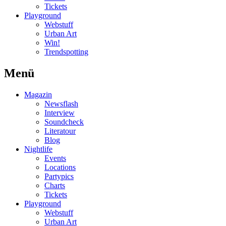
Tickets
Playground
Webstuff
Urban Art
Win!
Trendspotting
Menü
Magazin
Newsflash
Interview
Soundcheck
Literatour
Blog
Nightlife
Events
Locations
Partypics
Charts
Tickets
Playground
Webstuff
Urban Art