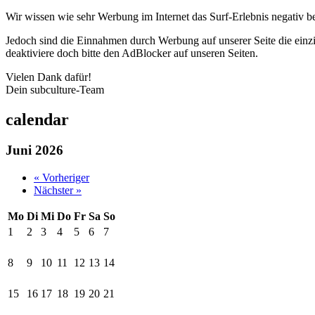
Wir wissen wie sehr Werbung im Internet das Surf-Erlebnis negativ b
Jedoch sind die Einnahmen durch Werbung auf unserer Seite die einzig
deaktiviere doch bitte den AdBlocker auf unseren Seiten.
Vielen Dank dafür!
Dein subculture-Team
calendar
Juni 2026
« Vorheriger
Nächster »
Mo
Di
Mi
Do
Fr
Sa
So
1
2
3
4
5
6
7
8
9
10
11
12
13
14
15
16
17
18
19
20
21