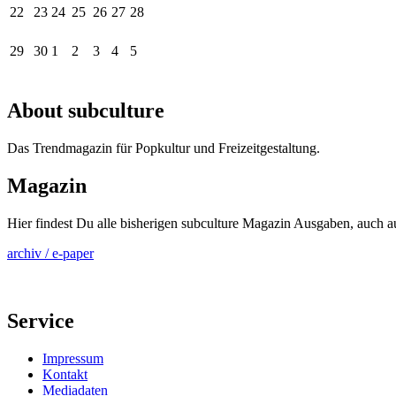
22
23
24
25
26
27
28
29
30
1
2
3
4
5
About subculture
Das Trendmagazin für Popkultur und Freizeitgestaltung.
Magazin
Hier findest Du alle bisherigen subculture Magazin Ausgaben, auch 
archiv / e-paper
Service
Impressum
Kontakt
Mediadaten