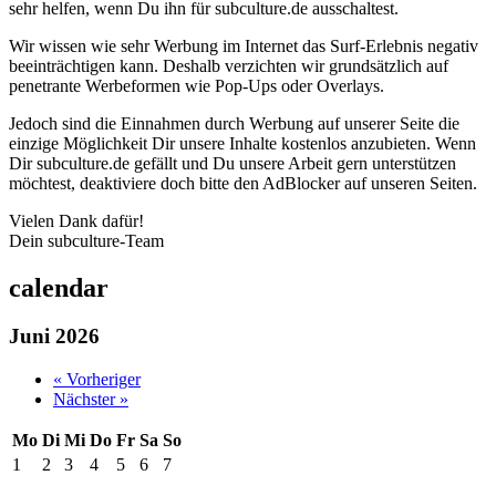
sehr helfen, wenn Du ihn für subculture.de ausschaltest.
Wir wissen wie sehr Werbung im Internet das Surf-Erlebnis negativ
beeinträchtigen kann. Deshalb verzichten wir grundsätzlich auf
penetrante Werbeformen wie Pop-Ups oder Overlays.
Jedoch sind die Einnahmen durch Werbung auf unserer Seite die
einzige Möglichkeit Dir unsere Inhalte kostenlos anzubieten. Wenn
Dir subculture.de gefällt und Du unsere Arbeit gern unterstützen
möchtest, deaktiviere doch bitte den AdBlocker auf unseren Seiten.
Vielen Dank dafür!
Dein subculture-Team
calendar
Juni 2026
« Vorheriger
Nächster »
Mo
Di
Mi
Do
Fr
Sa
So
1
2
3
4
5
6
7