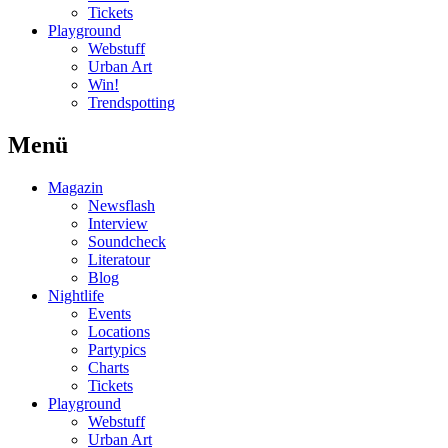
Tickets
Playground
Webstuff
Urban Art
Win!
Trendspotting
Menü
Magazin
Newsflash
Interview
Soundcheck
Literatour
Blog
Nightlife
Events
Locations
Partypics
Charts
Tickets
Playground
Webstuff
Urban Art