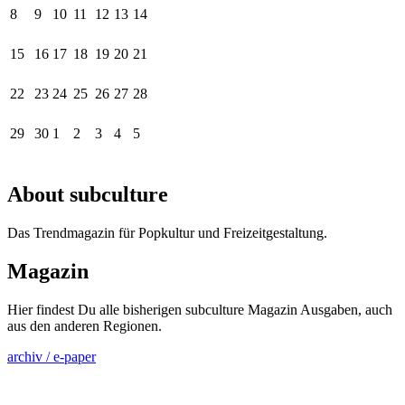
8
9
10
11
12
13
14
15
16
17
18
19
20
21
22
23
24
25
26
27
28
29
30
1
2
3
4
5
About subculture
Das Trendmagazin für Popkultur und Freizeitgestaltung.
Magazin
Hier findest Du alle bisherigen subculture Magazin Ausgaben, auch
aus den anderen Regionen.
archiv / e-paper