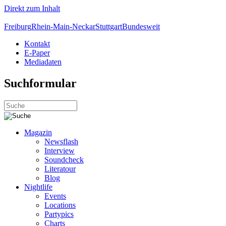
Direkt zum Inhalt
Freiburg
Rhein-Main-Neckar
Stuttgart
Bundesweit
Kontakt
E-Paper
Mediadaten
Suchformular
Magazin
Newsflash
Interview
Soundcheck
Literatour
Blog
Nightlife
Events
Locations
Partypics
Charts