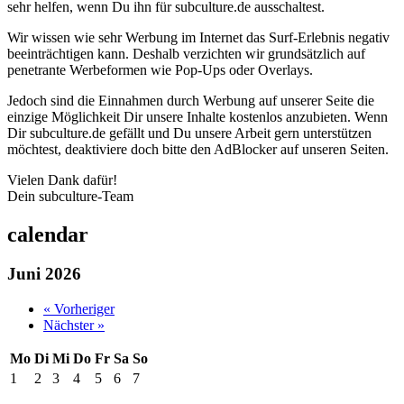
sehr helfen, wenn Du ihn für subculture.de ausschaltest.
Wir wissen wie sehr Werbung im Internet das Surf-Erlebnis negativ
beeinträchtigen kann. Deshalb verzichten wir grundsätzlich auf
penetrante Werbeformen wie Pop-Ups oder Overlays.
Jedoch sind die Einnahmen durch Werbung auf unserer Seite die
einzige Möglichkeit Dir unsere Inhalte kostenlos anzubieten. Wenn
Dir subculture.de gefällt und Du unsere Arbeit gern unterstützen
möchtest, deaktiviere doch bitte den AdBlocker auf unseren Seiten.
Vielen Dank dafür!
Dein subculture-Team
calendar
Juni 2026
« Vorheriger
Nächster »
Mo
Di
Mi
Do
Fr
Sa
So
1
2
3
4
5
6
7