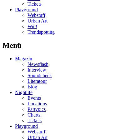
Tickets
Playground
Webstuff
Urban Art
Win!
Trendspotting
Menü
Magazin
Newsflash
Interview
Soundcheck
Literatour
Blog
Nightlife
Events
Locations
Partypics
Charts
Tickets
Playground
Webstuff
Urban Art