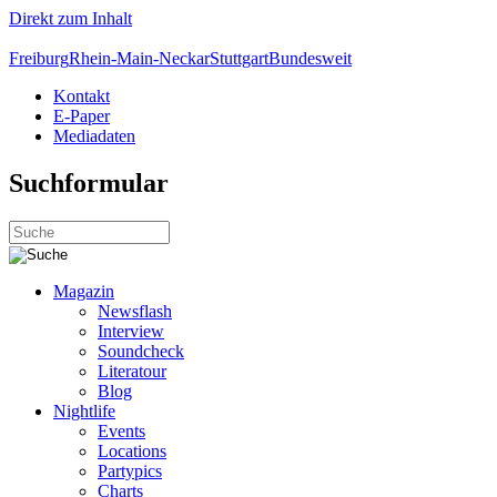
Direkt zum Inhalt
Freiburg
Rhein-Main-Neckar
Stuttgart
Bundesweit
Kontakt
E-Paper
Mediadaten
Suchformular
Magazin
Newsflash
Interview
Soundcheck
Literatour
Blog
Nightlife
Events
Locations
Partypics
Charts