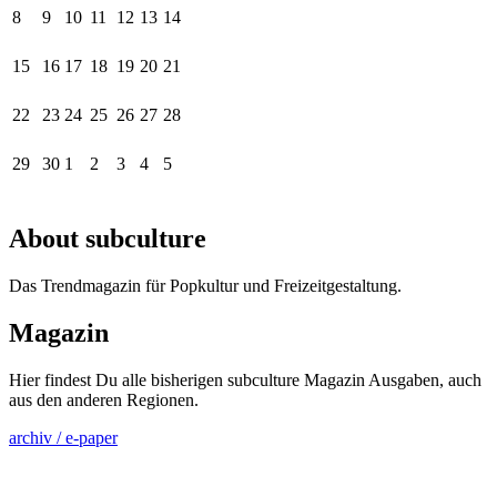
8
9
10
11
12
13
14
15
16
17
18
19
20
21
22
23
24
25
26
27
28
29
30
1
2
3
4
5
About subculture
Das Trendmagazin für Popkultur und Freizeitgestaltung.
Magazin
Hier findest Du alle bisherigen subculture Magazin Ausgaben, auch
aus den anderen Regionen.
archiv / e-paper