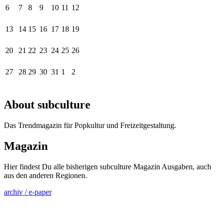
6
7
8
9
10
11
12
13
14
15
16
17
18
19
20
21
22
23
24
25
26
27
28
29
30
31
1
2
About subculture
Das Trendmagazin für Popkultur und Freizeitgestaltung.
Magazin
Hier findest Du alle bisherigen subculture Magazin Ausgaben, auch
aus den anderen Regionen.
archiv / e-paper