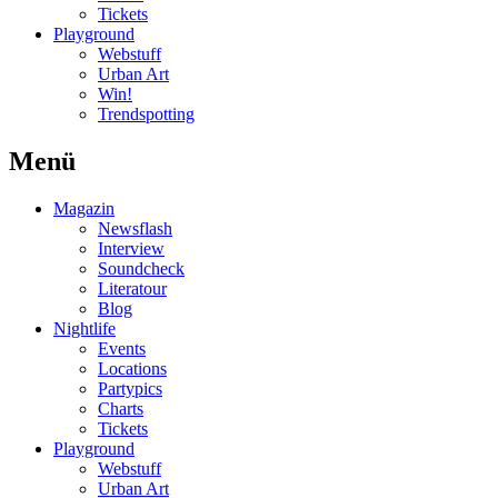
Tickets
Playground
Webstuff
Urban Art
Win!
Trendspotting
Menü
Magazin
Newsflash
Interview
Soundcheck
Literatour
Blog
Nightlife
Events
Locations
Partypics
Charts
Tickets
Playground
Webstuff
Urban Art