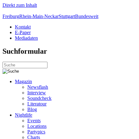
Direkt zum Inhalt
Freiburg
Rhein-Main-Neckar
Stuttgart
Bundesweit
Kontakt
E-Paper
Mediadaten
Suchformular
Magazin
Newsflash
Interview
Soundcheck
Literatour
Blog
Nightlife
Events
Locations
Partypics
Charts