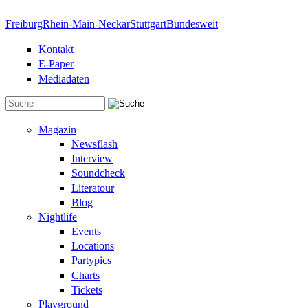
Direkt zum Inhalt
Freiburg
Rhein-Main-Neckar
Stuttgart
Bundesweit
Kontakt
E-Paper
Mediadaten
Suchformular
Magazin
Newsflash
Interview
Soundcheck
Literatour
Blog
Nightlife
Events
Locations
Partypics
Charts
Tickets
Playground