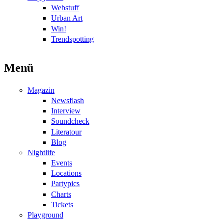
Webstuff
Urban Art
Win!
Trendspotting
Menü
Magazin
Newsflash
Interview
Soundcheck
Literatour
Blog
Nightlife
Events
Locations
Partypics
Charts
Tickets
Playground