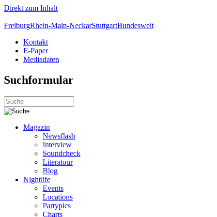
Direkt zum Inhalt
Freiburg
Rhein-Main-Neckar
Stuttgart
Bundesweit
Kontakt
E-Paper
Mediadaten
Suchformular
Magazin
Newsflash
Interview
Soundcheck
Literatour
Blog
Nightlife
Events
Locations
Partypics
Charts