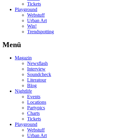
Tickets
Playground
Webstuff
Urban Art
Win!
Trendspotting
Menü
Magazin
Newsflash
Interview
Soundcheck
Literatour
Blog
Nightlife
Events
Locations
Partypics
Charts
Tickets
Playground
Webstuff
Urban Art