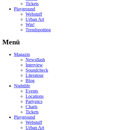
Tickets
Playground
Webstuff
Urban Art
Win!
Trendspotting
Menü
Magazin
Newsflash
Interview
Soundcheck
Literatour
Blog
Nightlife
Events
Locations
Partypics
Charts
Tickets
Playground
Webstuff
Urban Art