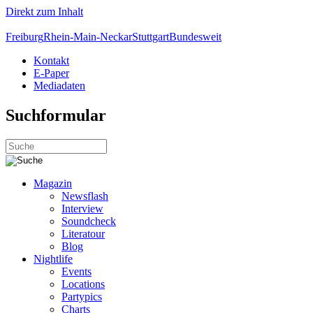
Direkt zum Inhalt
Freiburg
Rhein-Main-Neckar
Stuttgart
Bundesweit
Kontakt
E-Paper
Mediadaten
Suchformular
Magazin
Newsflash
Interview
Soundcheck
Literatour
Blog
Nightlife
Events
Locations
Partypics
Charts