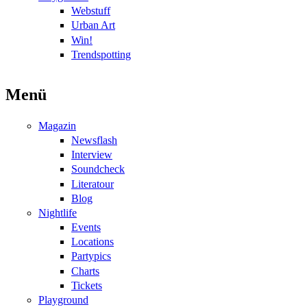
Webstuff
Urban Art
Win!
Trendspotting
Menü
Magazin
Newsflash
Interview
Soundcheck
Literatour
Blog
Nightlife
Events
Locations
Partypics
Charts
Tickets
Playground