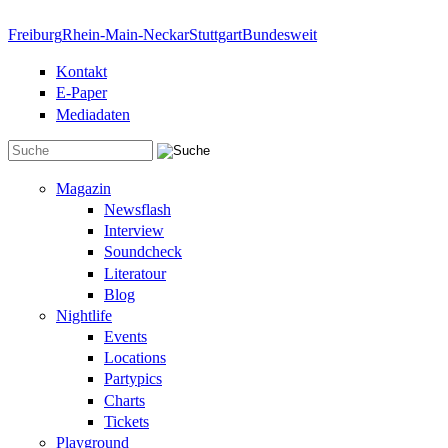
Direkt zum Inhalt
Freiburg
Rhein-Main-Neckar
Stuttgart
Bundesweit
Kontakt
E-Paper
Mediadaten
Suchformular
Magazin
Newsflash
Interview
Soundcheck
Literatour
Blog
Nightlife
Events
Locations
Partypics
Charts
Tickets
Playground