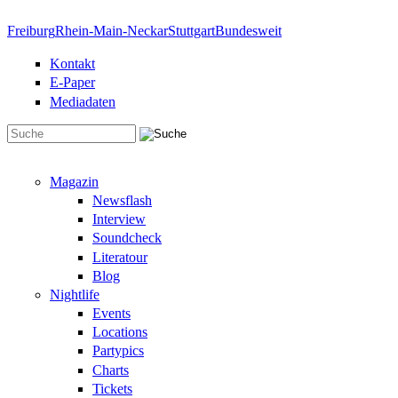
Direkt zum Inhalt
Freiburg
Rhein-Main-Neckar
Stuttgart
Bundesweit
Kontakt
E-Paper
Mediadaten
Suchformular
Magazin
Newsflash
Interview
Soundcheck
Literatour
Blog
Nightlife
Events
Locations
Partypics
Charts
Tickets