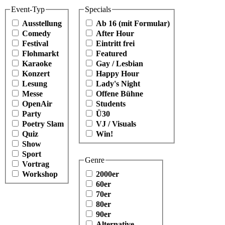
Event-Typ
Specials
Ausstellung
Ab 16 (mit Formular)
Comedy
After Hour
Festival
Eintritt frei
Flohmarkt
Featured
Karaoke
Gay / Lesbian
Konzert
Happy Hour
Lesung
Lady's Night
Messe
Offene Bühne
OpenAir
Students
Party
Ü30
Poetry Slam
VJ / Visuals
Quiz
Win!
Show
Sport
Genre
Vortrag
Workshop
2000er
60er
70er
80er
90er
Alternative