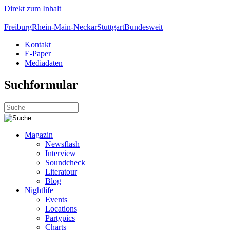
Direkt zum Inhalt
Freiburg
Rhein-Main-Neckar
Stuttgart
Bundesweit
Kontakt
E-Paper
Mediadaten
Suchformular
Magazin
Newsflash
Interview
Soundcheck
Literatour
Blog
Nightlife
Events
Locations
Partypics
Charts