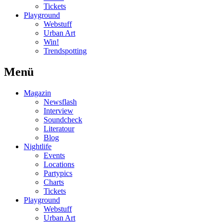
Tickets
Playground
Webstuff
Urban Art
Win!
Trendspotting
Menü
Magazin
Newsflash
Interview
Soundcheck
Literatour
Blog
Nightlife
Events
Locations
Partypics
Charts
Tickets
Playground
Webstuff
Urban Art